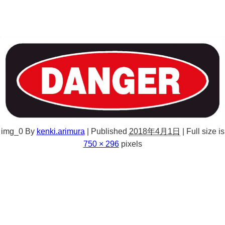
img_0
By
kenki.arimura
|
Published
2018年4月1日
|
Full size is
750 × 296
pixels