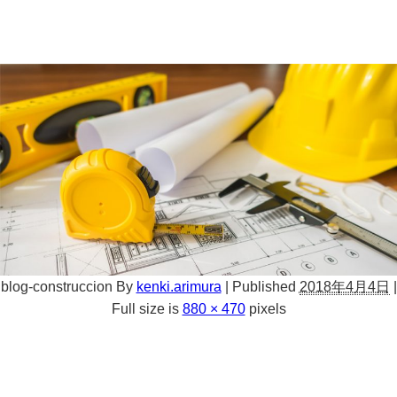
blog-construccion
By
kenki.arimura
|
Published
2018年4月4日
|
Full size is
880 × 470
pixels