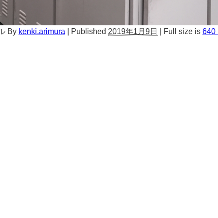
ル
By
kenki.arimura
|
Published
2019年1月9日
|
Full size is
640 