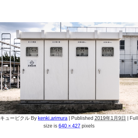
キュービクル
By
kenki.arimura
|
Published
2019年1月9日
|
Full
size is
640 × 427
pixels