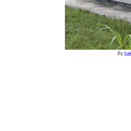
By
hak