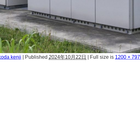
oda kenji
|
Published
2024年10月22日
|
Full size is
1200 × 797