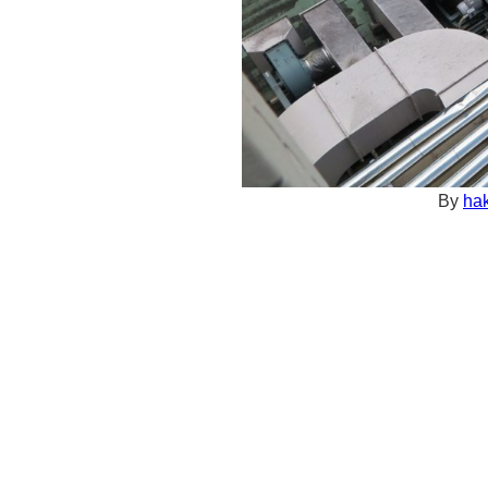
By
hak