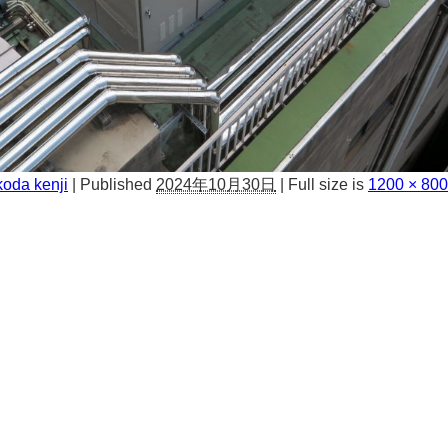
oda kenji
|
Published
2024年10月30日
|
Full size is
1200 × 800