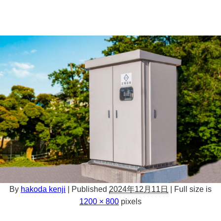
By
hakoda kenji
|
Published
2024年12月11日
|
Full size is
1200 × 800
pixels