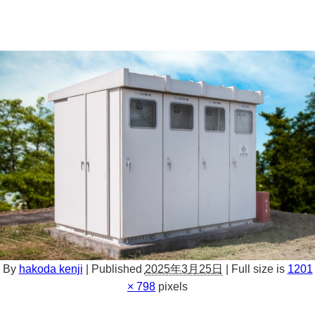
By
hakoda kenji
|
Published
2025年3月25日
|
Full size is
1201
× 798
pixels