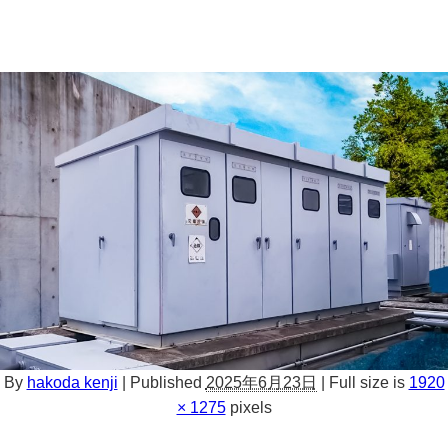
By
hakoda kenji
|
Published
2025年6月23日
|
Full size is
1920
× 1275
pixels