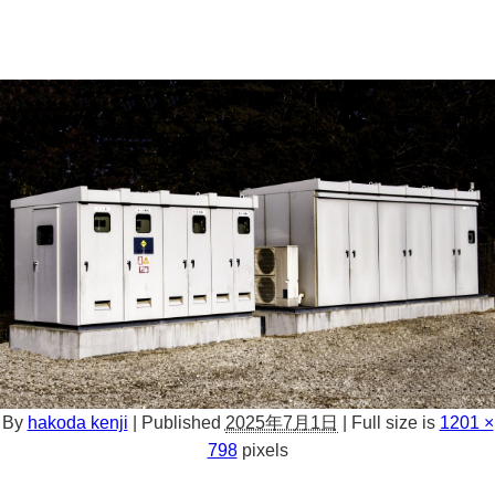
By
hakoda kenji
|
Published
2025年7月1日
|
Full size is
1201 ×
798
pixels