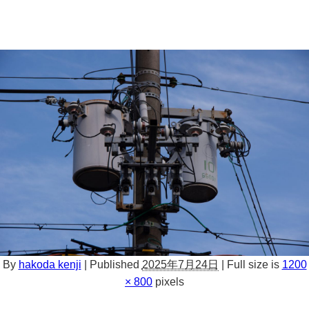
By
hakoda kenji
|
Published
2025年7月24日
|
Full size is
1200
× 800
pixels