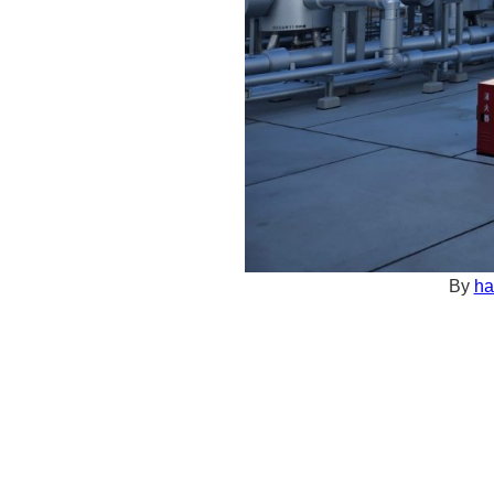
By
ha