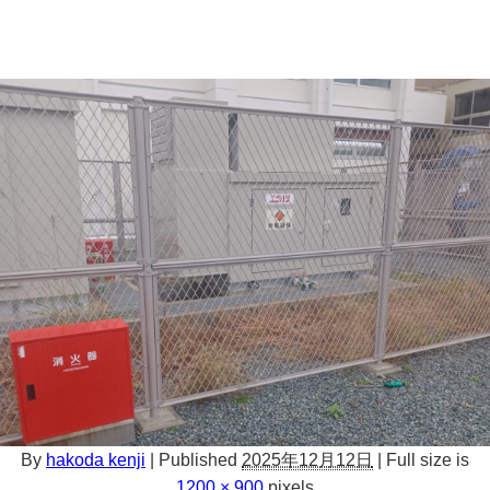
By
hakoda kenji
|
Published
2025年12月12日
|
Full size is
1200 × 900
pixels