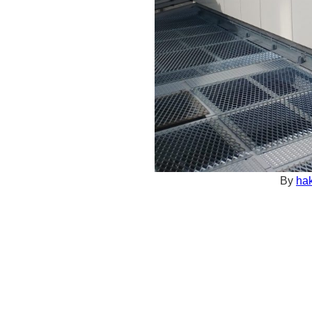
By
hak