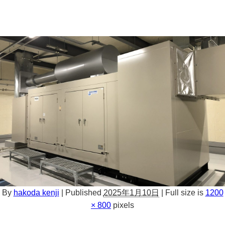
By
hakoda kenji
|
Published
2025年1月10日
|
Full size is
1200
× 800
pixels