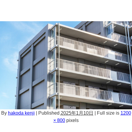
By
hakoda kenji
|
Published
2025年1月10日
|
Full size is
1200
× 800
pixels