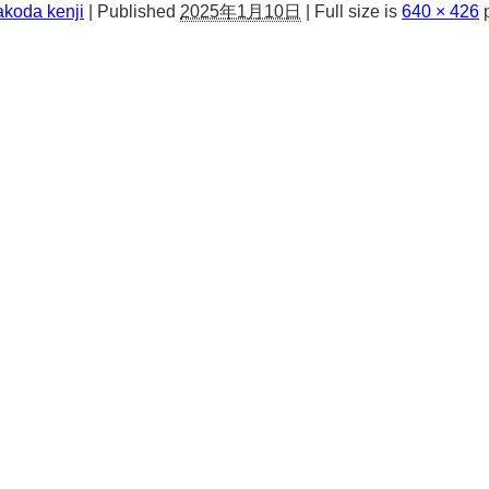
akoda kenji
|
Published
2025年1月10日
|
Full size is
640 × 426
p