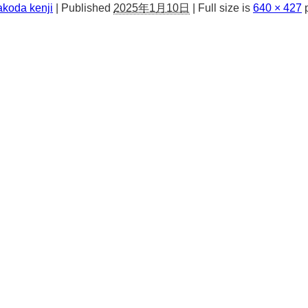
akoda kenji
|
Published
2025年1月10日
|
Full size is
640 × 427
p