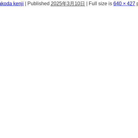
akoda kenji
|
Published
2025年3月10日
|
Full size is
640 × 427
p