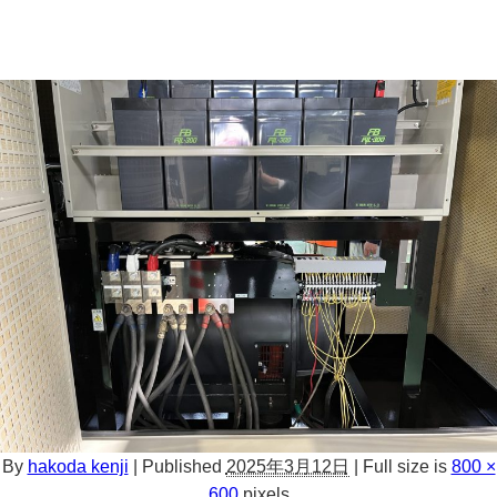
By
hakoda kenji
|
Published
2025年3月12日
|
Full size is
800 ×
600
pixels