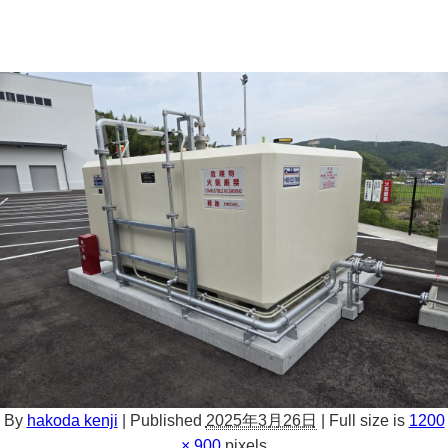
By
hakoda kenji
|
Published
2025年3月26日
|
Full size is
1200
× 900
pixels