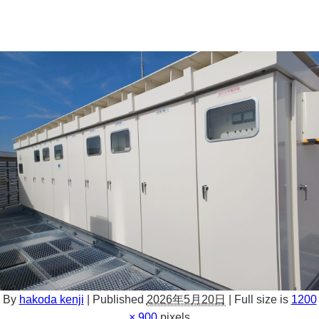
By
hakoda kenji
|
Published
2026年5月20日
|
Full size is
1200
× 900
pixels