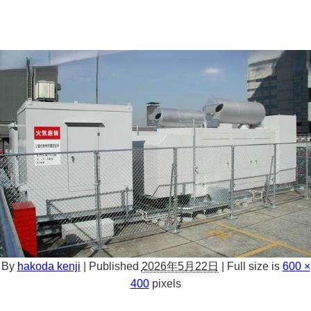
By
hakoda kenji
|
Published
2026年5月22日
|
Full size is
600 ×
400
pixels