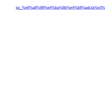
sp_%e8%a8%98%e4%ba%8b%e4%b8%adcta%e3%