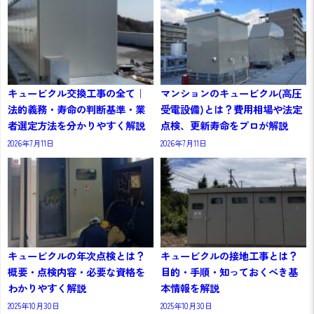
キュービクル交換工事の全て｜
マンションのキュービクル(高圧
法的義務・寿命の判断基準・業
受電設備)とは？費用相場や法定
者選定方法を分かりやすく解説
点検、更新寿命をプロが解説
2026年7月11日
2026年7月11日
キュービクルの年次点検とは？
キュービクルの接地工事とは？
概要・点検内容・必要な資格を
目的・手順・知っておくべき基
わかりやすく解説
本情報を解説
2025年10月30日
2025年10月30日