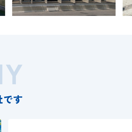
NY
社です