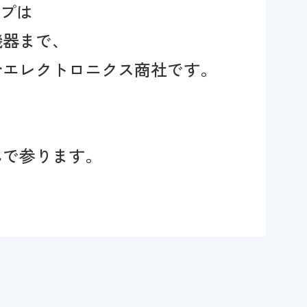
ープは
機器まで、
合エレクトロニクス商社です。
んで参ります。