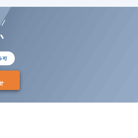
い
み可
せ