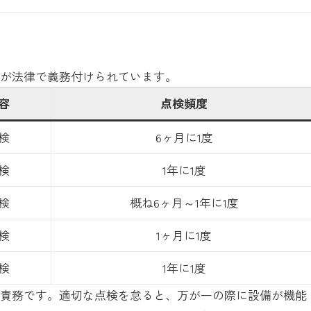
検が法律で義務付けられています。
容
点検頻度
検
6ヶ月に1度
検
1年に1度
検
概ね6ヶ月～1年に1度
検
1ヶ月に1度
検
1年に1度
の責務です。適切な点検を怠ると、万が一の際に設備が機能