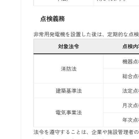
点検義務
非常用発電機を設置した後は、定期的な点
対象法令
点検内
機器点
消防法
総合点
建築基準法
法定点
月次点
電気事業法
年次点
法令を遵守することは、企業や施設管理者