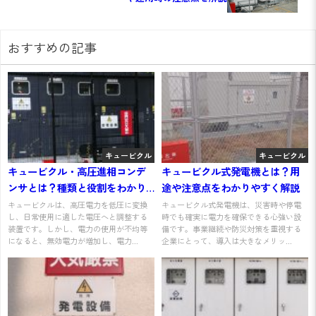
おすすめの記事
キュービクル
キュービクル
キュービクル・高圧進相コンデ
キュービクル式発電機とは？用
ンサとは？種類と役割をわかり
途や注意点をわかりやすく解説
やすく解説
キュービクルは、高圧電力を低圧に変換
キュービクル式発電機は、災害時や停電
し、日常使用に適した電圧へと調整する
時でも確実に電力を確保できる心強い設
装置です。しかし、電力の使用が不均等
備です。事業継続や防災対策を重視する
になると、無効電力が増加し、電力...
企業にとって、導入は大きなメリッ...