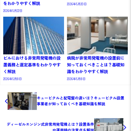
をわかりやすく解説
2026年5月20日
2026年5月22日
ビルにおける非常用発電機の設
病院が非常用発電機の設置前に
置義務と選定基準をわかりやす
知っておくべきことは？基礎知
く解説
識をわかりやすく解説
2026年5月8日
2026年5月8日
キュービクルと配電盤の違いは？キュービクル設置
事業者が知っておくべき基礎知識を解説
ディーゼルエンジン式非常用発電機とは？設置条件
や運用時の注意点を解説