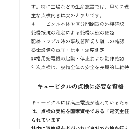
す。特に工場などの生産施設では、早めに
主な点検内容は次のとおりです。
キュービクル本体や区分開閉器の外観確認
絶縁抵抗の測定による絶縁状態の確認
配線トラブル時の事故箇所切り離しの確認
蓄電設備の電圧・比重・温度測定
非常用発電機の起動・停止および動作確認
年次点検は、設備全体の安全を長期的に維
キュービクルの点検に必要な資格
キュービクルには高圧電流が流れているた
は、点検の実施を国家資格である「電気主
られています。
社内に資格保有者がいれば自社で点検を行