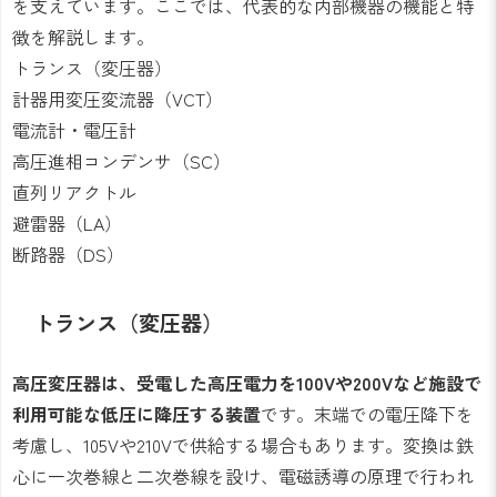
を支えています。ここでは、代表的な内部機器の機能と特
徴を解説します。
トランス（変圧器）
計器用変圧変流器（VCT）
電流計・電圧計
高圧進相コンデンサ（SC）
直列リアクトル
避雷器（LA）
断路器（DS）
トランス（変圧器）
高圧変圧器は、受電した高圧電力を100Vや200Vなど施設で
利用可能な低圧に降圧する装置
です。末端での電圧降下を
考慮し、105Vや210Vで供給する場合もあります。変換は鉄
心に一次巻線と二次巻線を設け、電磁誘導の原理で行われ