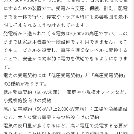
にするための装置です。受電から変圧、保護、計測、配電
までを一体で行い、停電やトラブル時にも影響範囲を最小
限に抑えられるよう設計されています。
発電所から送られてくる電気は6,600Vの高圧ですが、この
ままでは家庭用機器や一般設備では利用できません。そこ
でキュービクルを設置し、電圧を適切なレベルに変換する
ことで、安全かつ効率的に電力を供給できるようになりま
す。
電力の受電契約には「低圧受電契約」と「高圧受電契約」
の2種類があります。
低圧受電契約（50kW未満）：家庭や小規模オフィスなど、
小規模施設向けの契約
高圧受電契約（50kW以上2,000kW未満）：工場や商業施設
など、大きな電力需要を持つ施設向けの契約
電気の使用量が多くなるほど、高い電圧で受電する必要が
あります。これは以下の電力の基本式で説明でき、同じ電