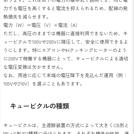
力でも電圧を高くすると電流を抑えられるため、配線の発
熱損失を減らせます。
電力（W）＝電圧（V）×電流（A）
ただし、高圧のままでは機器に直接利用できないため、キ
ュービクルで100Vや200Vに降圧して、安全に使用できるよ
うにします。特にエアコンやIHクッキングヒーターのよう
に200Vで稼働する機器にとって、キュービクルによる適切
な電圧変換は欠かせません。
なお、用途に応じて末端の電圧降下を見込んだ運用（例：
105Vや210V）を選ぶこともあります。
キュービクルの種類
キュービクルは、主遮断装置の方式によって大きくCB形と
PF・S形の2種類に分けられます。それぞれ構造や性能、適