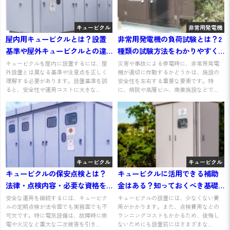
キュービクル
非常用発電機
屋内用キュービクルとは？設置
非常用発電機の負荷試験とは？2
基準や屋外キュービクルとの違
種類の試験方法をわかりやすく
いを解説
解説
キュービクルを屋内に設置するには、屋
災害や事故による停電時に、非常用発電
外設置とは異なる基準や注意点を正しく
機が適切に作動するかどうかは、施設の
理解する必要があります。設置基準を誤
安全性を左右する重要な要素です。特
ると、安全性や運用コストに大きな...
に、病院や高層ビル、商業施設などで...
キュービクル
キュービクル
キュービクルの保安点検とは？
キュービクルに活用できる補助
法律・点検内容・必要な資格を
金はある？知っておくべき基礎
わかりやすく解説
知識を解説
安全な運用を継続するには、キュービク
キュービクルの設置には、少なくない費
ルの定期点検が法令面でも実務面でも不
用がかかります。また、点検費用などの
可欠です。特に電気設備は、故障時に感
ランニングコストもかかるため、後悔し
電や火災など重大な二次被害を引き...
ないためにも設置前にはさまざまな...