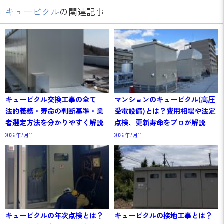
キュービクル
の関連記事
キュービクル交換工事の全て｜
マンションのキュービクル(高圧
法的義務・寿命の判断基準・業
受電設備)とは？費用相場や法定
者選定方法を分かりやすく解説
点検、更新寿命をプロが解説
2026年7月11日
2026年7月11日
キュービクルの年次点検とは？
キュービクルの接地工事とは？