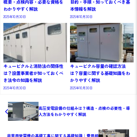
概要・点検内容・必要な資格を
目的・手順・知っておくべき基
わかりやすく解説
本情報を解説
2025年10月30日
2025年10月30日
キュービクルと消防法の関係性
キュービクル容量の確認方法
は？設置事業者が知っておくべ
は？容量に関する基礎知識をわ
き法令の知識を解説
かりやすく解説
2025年10月30日
2025年10月30日
高圧受電設備の仕組みは？構造・点検の必要性・導
入方法をわかりやすく解説
非常用発電機の基礎工事に関する基礎知識｜費用相