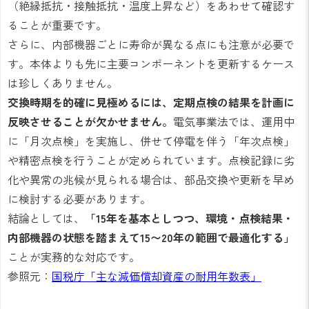
（絶縁抵抗・接触抵抗・温度上昇など）をあわせて確認す
ることが重要です。
さらに、内部機器ごとに寿命が異なる点にも注意が必要で
す。本体よりも先に主要コンポーネントを更新するケース
は珍しくありません。
交換時期を的確に見極めるには、定期点検の結果を計画に
反映させることが欠かせません。
電気事業法では、運用中
に「月次点検」を実施し、併せて停電を伴う「年次点検」
や精密点検を行うことが定められています。点検記録に劣
化や異常の兆候が見られる場合は、部品交換や更新を早め
に検討する必要があります。
結論としては、
「15年を基本としつつ、環境・点検結果・
内部機器の状態を踏まえて15〜20年の範囲で最適化する」
ことが実務的な対応です。
参照元：
国税庁「主な減価償却資産の耐用年数表」