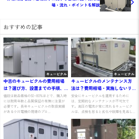
場・流れ・ポイントを解説
おすすめの記事
キュービクル
キュービクル
中古のキュービクルの費用相場
キュービクルのメンテナンス方
は？選び方、設置までの手順、
法は？費用相場・実施しないリ
注意点をわかりやすく解説
スクと併せて解説
値段は新品価格の50~80%ほどで、購入時
安全にキュービクルを運用するために
には耐用年数と品質保証の有無に注意が
は、定期的なメンテナンスが不可欠で
必要です。長年キュービクルの取扱実績
す。高圧の電流が常に流れるキュービク
がある小川電機の現場のプロ...
ルは、点検を怠ると劣化や故障を見逃し...