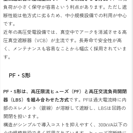
負荷が小さく保守が容易という利点があります。ただし遮
断性能は他方式に劣るため、中小規模設備での利用が中心
です。
近年の高圧受電設備では、真空中でアークを消滅させる高
圧真空遮断器（VCB）が主流です。長寿命で安全性が高
く、メンテナンスも容易なことから幅広く採用されていま
す。
PF・S形
PF・S形は、高圧限流ヒューズ（PF）と高圧交流負荷開閉
器（LBS）を組み合わせた方式
です。PFは過大電流時に内
部のエレメント（銀線）が溶断して遮断し、LBSは回路の
開閉を担います。
構造がシンプルで導入コストを抑えやすく、300kVA以下の
小中規模施設で多く採用されています。ヒューズ溶断時に