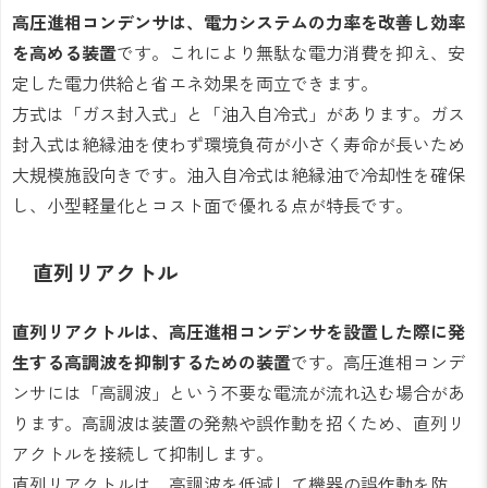
高圧進相コンデンサは、電力システムの力率を改善し効率
を高める装置
です。これにより無駄な電力消費を抑え、安
定した電力供給と省エネ効果を両立できます。
方式は「ガス封入式」と「油入自冷式」があります。ガス
封入式は絶縁油を使わず環境負荷が小さく寿命が長いため
大規模施設向きです。油入自冷式は絶縁油で冷却性を確保
し、小型軽量化とコスト面で優れる点が特長です。
直列リアクトル
直列リアクトルは、高圧進相コンデンサを設置した際に発
生する高調波を抑制するための装置
です。高圧進相コンデ
ンサには「高調波」という不要な電流が流れ込む場合があ
ります。高調波は装置の発熱や誤作動を招くため、直列リ
アクトルを接続して抑制します。
直列リアクトルは、高調波を低減して機器の誤作動を防