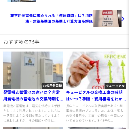
非常用発電機に求められる「運転時間」は？消防
法・建築基準法の基準と計算方法を解説
おすすめの記事
非常用発電機
キュービクル
発電機と蓄電池の違いは？非常
キュービクルの交換工事の時期
用発電機の蓄電池の交換時期を
はいつ？手順・費用相場をわか
わかりやすく解説
りやすく解説
発電機と蓄電池は、電気を供給する手段
長年キュービクルの取扱実績がある小川
として広く利用されています。これらは
電機の現場のプロに聞いた、本体・部品
一見同じような役割を果たしているよう
の交換費用や、工事中の騒音・停電につ
に思われますが、その機能や特性に...
いてまとめています。8~15年の...