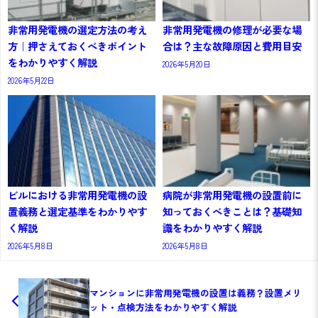
非常用発電機の選定方法の考え
非常用発電機の修理が必要な場
方｜押さえておくべきポイント
合は？主な故障原因と費用目安
をわかりやすく解説
2026年5月20日
2026年5月22日
ビルにおける非常用発電機の設
病院が非常用発電機の設置前に
置義務と選定基準をわかりやす
知っておくべきことは？基礎知
く解説
識をわかりやすく解説
2026年5月8日
2026年5月8日
マンションに非常用発電機の設置は義務？設置メリ
ット・点検方法をわかりやすく解説