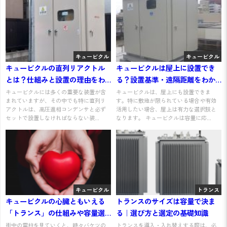
キュービクル
キュービクル
キュービクルの直列リアクトル
キュービクルは屋上に設置でき
とは？仕組みと設置の理由をわ
る？設置基準・遠隔距離をわか
かりやすく解説
りやすく解説
キュービクルには多くの重要な装置が含
キュービクルは、屋上にも設置できま
まれていますが、その中でも特に直列リ
す。特に敷地が限られている場合や有効
アクトルは、高圧進相コンデンサと必ず
活用したい場合、屋上は有力な選択肢と
セットで設置しなければならない装...
なります。 キュービクルは容量に応...
キュービクル
トランス
キュービクルの心臓ともいえる
トランスのサイズは容量で決ま
「トランス」の仕組みや容量選
る｜選び方と選定の基礎知識
定法、交換費用や工事について
街中の電柱を見ていくと、時々バケツの
トランスを導入・入れ替えする際は、必