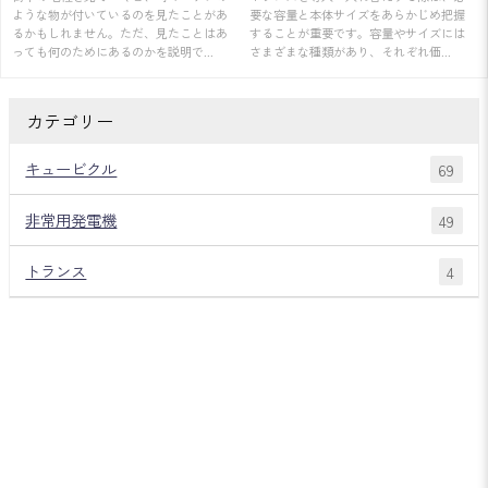
ような物が付いているのを見たことがあ
要な容量と本体サイズをあらかじめ把握
紹介！
るかもしれません。ただ、見たことはあ
することが重要です。容量やサイズには
っても何のためにあるのかを説明で...
さまざまな種類があり、それぞれ価...
カテゴリー
キュービクル
69
非常用発電機
49
トランス
4