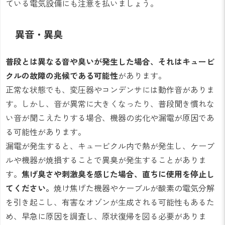
ている電気設備にも注意を払いましょう。
異音・異臭
普段とは異なる音や臭いが発生した場合、それはキュービ
クルの故障の兆候である可能性
があります。
正常な状態でも、変圧器やコンデンサには動作音がありま
す。しかし、音が異常に大きくなったり、普段聞き慣れな
い音が聞こえたりする場合、機器の劣化や漏電が原因であ
る可能性があります。
漏電が発生すると、キュービクル内で熱が発生し、ケーブ
ルや機器が焼損することで異臭が発生することがありま
す。
焦げ臭さや刺激臭を感じた場合、直ちに使用を停止し
てください。
焼け焦げた機器やケーブルが酸素の電気分解
を引き起こし、有害なオゾンが生成される可能性もあるた
め、早急に原因を調査し、原状復帰を図る必要がありま