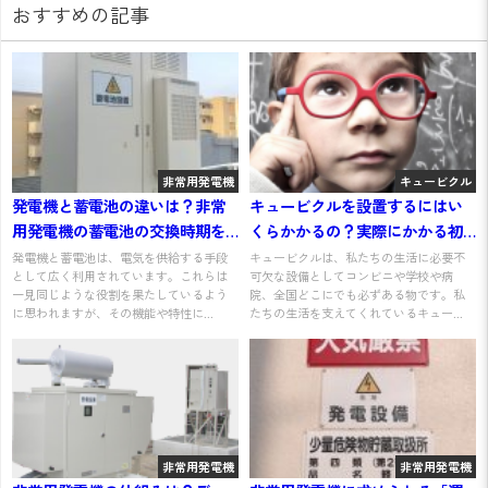
おすすめの記事
非常用発電機
キュービクル
発電機と蓄電池の違いは？非常
キュービクルを設置するにはい
用発電機の蓄電池の交換時期を
くらかかるの？実際にかかる初
わかりやすく解説
期費用や維持費も紹介！
発電機と蓄電池は、電気を供給する手段
キュービクルは、私たちの生活に必要不
として広く利用されています。これらは
可欠な設備としてコンビニや学校や病
一見同じような役割を果たしているよう
院、全国どこにでも必ずある物です。私
に思われますが、その機能や特性に...
たちの生活を支えてくれているキュー...
非常用発電機
非常用発電機