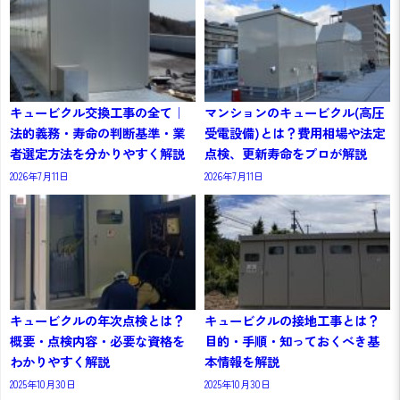
キュービクル交換工事の全て｜
マンションのキュービクル(高圧
法的義務・寿命の判断基準・業
受電設備)とは？費用相場や法定
者選定方法を分かりやすく解説
点検、更新寿命をプロが解説
2026年7月11日
2026年7月11日
キュービクルの年次点検とは？
キュービクルの接地工事とは？
概要・点検内容・必要な資格を
目的・手順・知っておくべき基
わかりやすく解説
本情報を解説
2025年10月30日
2025年10月30日