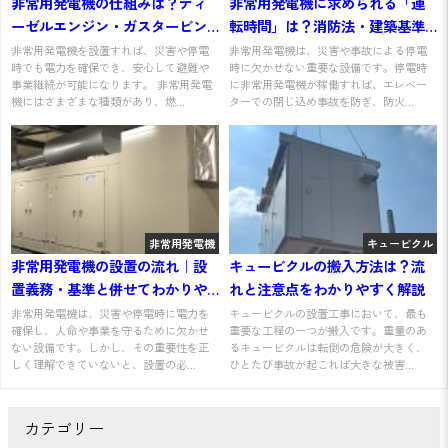
非常用発電機の仕組みは？ディ
非常用発電機に求められる「運
ーゼルエンジン・ガスタービン
転時間」は？消防法・建築基準
別に解説
法の基準と計算方法を解説
非常用発電機を設置すれば、災害や停電
非常用発電機は、災害や事故による停電
時でも電力を確保でき、安心して避難や
時に欠かせない重要な設備です。停電時
事業継続が可能になります。 非常用発電
に非常用発電機が稼働すれば、エレベー
機にはさまざまな種類があり、燃...
ターでの閉じ込め事故を防ぎ、防火...
非常用発電機
キュービクル
非常用発電機の設置の流れ｜設
キュービクルの搬入方法は？流
置義務・基準と併せてわかりや
れと注意点をわかりやすく解説
すく解説
非常用発電機は、災害や停電時に電力を
キュービクルの設置工事において、最も
確保し、人命や事業を守るために欠かせ
重要な工程の一つが搬入です。重量のあ
ない設備です。しかし、その重要性を正
るキュービクルは転倒の危険が大きく、
しく理解できていないと、設置の必...
ひとたび事故が起これば大きな被害...
カテゴリー