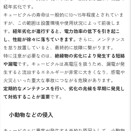
経年劣化です。
キュービクルの寿命は一般的に10〜15年程度とされていま
すが、この範囲は設置環境や使用状況によって前後しま
す。
経年劣化が進行すると、電力効率の低下を引き起こ
し、性能が徐々に落ちていきます。
さらに、メンテナンス
を怠り放置していると、最終的に故障に繋がります。
特に注意が必要なのは、
絶縁物の劣化により発生する短絡
や漏電
です。キュービクルは高電圧を扱うため、漏電が発
生すると流出するエネルギーが非常に大きくなり、感電や
火災といった重大な事故につながる危険があります。
定期的なメンテナンスを行い、劣化の兆候を早期に発見し
て対処することが重要
です。
小動物などの侵入
キュービクルに異常が発生する外的な原因として、小動物