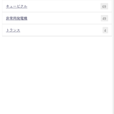
キュービクル
69
非常用発電機
49
トランス
4