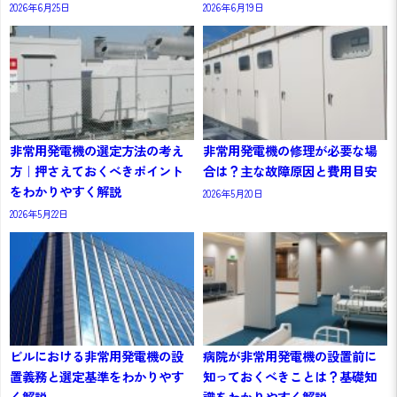
2026年6月25日
2026年6月19日
非常用発電機の選定方法の考え
非常用発電機の修理が必要な場
方｜押さえておくべきポイント
合は？主な故障原因と費用目安
をわかりやすく解説
2026年5月20日
2026年5月22日
ビルにおける非常用発電機の設
病院が非常用発電機の設置前に
置義務と選定基準をわかりやす
知っておくべきことは？基礎知
く解説
識をわかりやすく解説