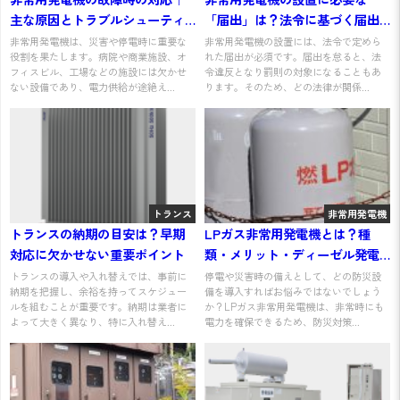
主な原因とトラブルシューティ
「届出」は？法令に基づく届出
ング方法
をわかりやすく解説
非常用発電機は、災害や停電時に重要な
非常用発電機の設置には、法令で定めら
役割を果たします。病院や商業施設、オ
れた届出が必須です。届出を怠ると、法
フィスビル、工場などの施設には欠かせ
令違反となり罰則の対象になることもあ
ない設備であり、電力供給が途絶え...
ります。そのため、どの法律が関係...
トランス
非常用発電機
トランスの納期の目安は？早期
LPガス非常用発電機とは？種
対応に欠かせない重要ポイント
類・メリット・ディーゼル発電
機との違いをわかりやすく解説
トランスの導入や入れ替えでは、事前に
停電や災害時の備えとして、どの防災設
納期を把握し、余裕を持ってスケジュー
備を導入すればお悩みではないでしょう
ルを組むことが重要です。納期は業者に
か？LPガス非常用発電機は、非常時にも
よって大きく異なり、特に入れ替え...
電力を確保できるため、防災対策...