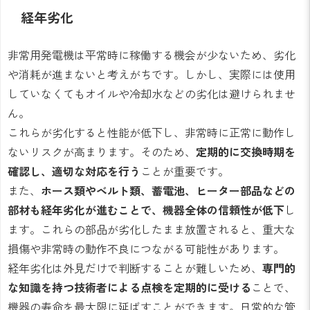
経年劣化
非常用発電機は平常時に稼働する機会が少ないため、劣化
や消耗が進まないと考えがちです。しかし、実際には使用
していなくてもオイルや冷却水などの劣化は避けられませ
ん。
これらが劣化すると性能が低下し、非常時に正常に動作し
ないリスクが高まります。そのため、
定期的に交換時期を
確認し、適切な対応を行う
ことが重要です。
また、
ホース類やベルト類、蓄電池、ヒーター部品などの
部材も経年劣化が進むことで、機器全体の信頼性が低下
し
ます。これらの部品が劣化したまま放置されると、重大な
損傷や非常時の動作不良につながる可能性があります。
経年劣化は外見だけで判断することが難しいため、
専門的
な知識を持つ技術者による点検を定期的に受ける
ことで、
機器の寿命を最大限に延ばすことができます。日常的な管