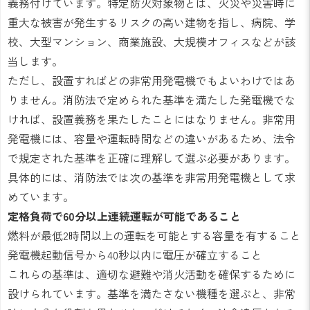
義務付けています。特定防火対象物とは、火災や災害時に
重大な被害が発生するリスクの高い建物を指し、病院、学
校、大型マンション、商業施設、大規模オフィスなどが該
当します。
ただし、設置すればどの非常用発電機でもよいわけではあ
りません。消防法で定められた基準を満たした発電機でな
ければ、設置義務を果たしたことにはなりません。非常用
発電機には、容量や運転時間などの違いがあるため、法令
で規定された基準を正確に理解して選ぶ必要があります。
具体的には、消防法では次の基準を非常用発電機として求
めています。
定格負荷で60分以上連続運転が可能であること
燃料が最低2時間以上の運転を可能とする容量を有すること
発電機起動信号から40秒以内に電圧が確立すること
これらの基準は、適切な避難や消火活動を確保するために
設けられています。基準を満たさない機種を選ぶと、非常