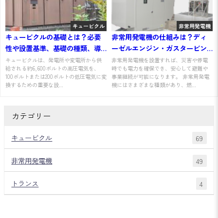
キュービクル
非常用発電機
キュービクルの基礎とは？必要
非常用発電機の仕組みは？ディ
性や設置基準、基礎の種類、導
ーゼルエンジン・ガスタービン
入ステップを解説
別に解説
キュービクルは、発電所や変電所から供
非常用発電機を設置すれば、災害や停電
給される約6,600ボルトの高圧電気を、
時でも電力を確保でき、安心して避難や
100ボルトまたは200ボルトの低圧電気に変
事業継続が可能になります。 非常用発電
換するための重要な設...
機にはさまざまな種類があり、燃...
カテゴリー
キュービクル
69
非常用発電機
49
トランス
4