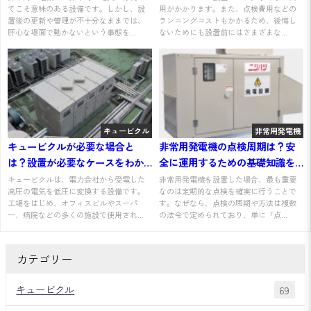
てこそ意味のある設備です。しかし、設
用がかかります。また、点検費用などの
置後の更新や管理が不十分なままでは、
ランニングコストもかかるため、後悔し
肝心な場面で動かないという事態を...
ないためにも設置前にはさまざまな...
キュービクル
非常用発電機
キュービクルが必要な場合と
非常用発電機の点検周期は？安
は？設置が必要なケースをわか
全に運用するための基礎知識を
りやすく解説
わかりやすく解説
キュービクルは、電力会社から受電した
非常用発電機を設置した場合、最も重要
高圧の電気を低圧に変換する設備です。
なのは定期的な点検を確実に行うことで
工場をはじめ、オフィスビルやスーパ
す。なぜなら、点検の周期や方法は複数
ー、病院などの多くの施設で使用され...
の法令で定められており、単に「点...
カテゴリー
キュービクル
69