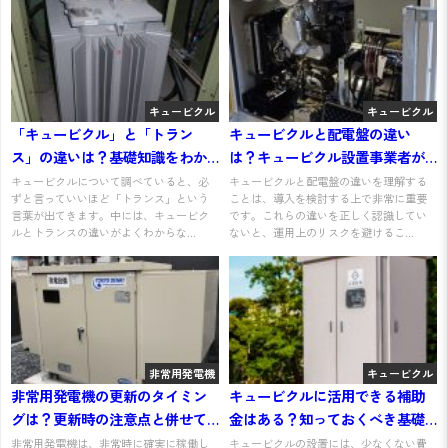
キュービクル
キュービクル
「キュービクル」と「トラン
キュービクルと配電盤の違い
ス」の違いは？基礎知識をわか
は？キュービクル設置事業者が
りやすく解説
知っておくべき基礎知識を解説
キュービクルについて調べていると、必
キュービクルと配電盤の違いを理解する
ずと言っていいほど「トランス」という
ことは、導入を検討する上で非常に重要
言葉が出てきます。中には、キュービク
です。これらの違いを正しく認識してい
ルとトランスの違いがよくわからな...
ないと、運用上のリスクを避けるこ...
非常用発電機
キュービクル
非常用発電機の更新のタイミン
キュービクルに活用できる補助
グは？更新時の注意点と併せて
金はある？知っておくべき基礎
わかりやすく解説
知識を解説
非常用発電機は、非常時に確実に稼働し
キュービクルの設置には、少なくない費