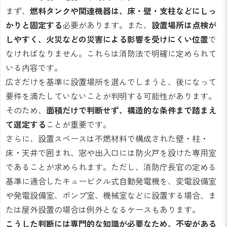
まず、
燃料タンクや関連機器は、床・壁・支柱などにしっ
かりと固定する
必要があります。また、
設置場所は点検が
しやすく、火災などの災害による影響を受けにくい位置
で
なければなりません。これらは消防法で明確に定められて
いる内容です。
広さだけを基準に設置場所を選んでしまうと、後になって
要件を満たしていないことが判明する可能性があります。
そのため、
面積だけで判断せず、構造的な条件まで踏まえ
て選定する
ことが重要です。
さらに、設置スペースは不燃材料で構成された壁・柱・
床・天井で囲まれ、窓や出入口には防火戸を設けた専用室
であることが求められます。ただし、消防庁長官の定める
基準に適合したキュービクル式自動発電機を、変電設備室
や発電設備室、ポンプ室、機械室などに設置する場合、ま
たは屋外設置の場合は例外となるケースもあります。
こうした判断には専門的な知識が必要なため、不安がある