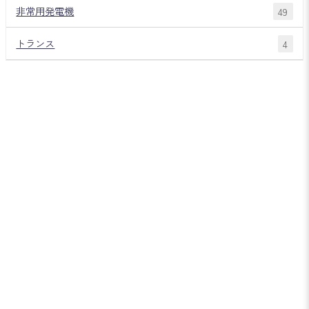
非常用発電機
49
トランス
4