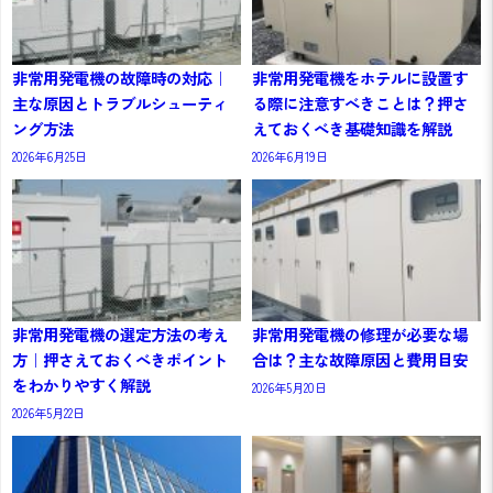
非常用発電機の故障時の対応｜
非常用発電機をホテルに設置す
主な原因とトラブルシューティ
る際に注意すべきことは？押さ
ング方法
えておくべき基礎知識を解説
2026年6月25日
2026年6月19日
非常用発電機の選定方法の考え
非常用発電機の修理が必要な場
方｜押さえておくべきポイント
合は？主な故障原因と費用目安
をわかりやすく解説
2026年5月20日
2026年5月22日