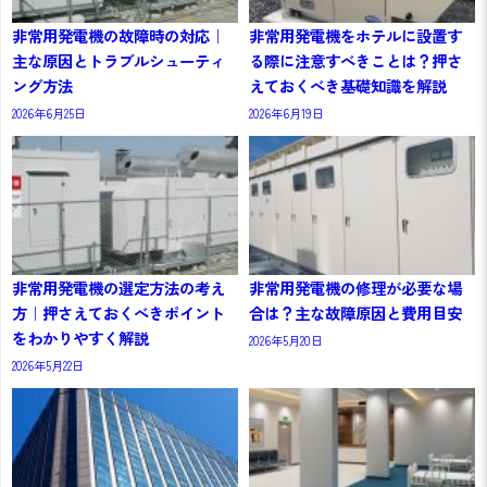
非常用発電機の故障時の対応｜
非常用発電機をホテルに設置す
主な原因とトラブルシューティ
る際に注意すべきことは？押さ
ング方法
えておくべき基礎知識を解説
2026年6月25日
2026年6月19日
非常用発電機の選定方法の考え
非常用発電機の修理が必要な場
方｜押さえておくべきポイント
合は？主な故障原因と費用目安
をわかりやすく解説
2026年5月20日
2026年5月22日