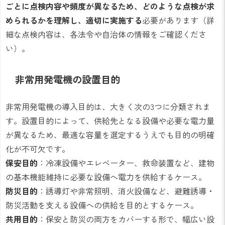
ごとに点検内容や頻度が異なるため、どのような点検が求
められるかを理解し、適切に実施する
必要があります（詳
細な点検内容は、各法令や自治体の情報をご確認くださ
い）。
非常用発電機の設置目的
非常用発電機の導入目的は、大きく次の3つに分類されま
す。設置目的によって、供給先となる設備や必要な電力量
が異なるため、最適な容量を選定するうえでも目的の明確
化が不可欠です。
保安目的
：冷凍設備やエレベーター、救命装置など、建物
の基本機能維持に必要な設備へ電力を供給するケース。
防災目的
：誘導灯や非常照明、消火設備など、避難誘導・
防災活動を支える設備への供給を目的とするケース。
共用目的
：保安と防災の両方をカバーする形で、幅広い設