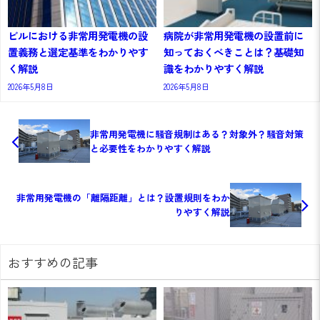
ビルにおける非常用発電機の設
病院が非常用発電機の設置前に
置義務と選定基準をわかりやす
知っておくべきことは？基礎知
く解説
識をわかりやすく解説
2026年5月8日
2026年5月8日
非常用発電機に騒音規制はある？対象外？騒音対策
と必要性をわかりやすく解説
非常用発電機の「離隔距離」とは？設置規則をわか
りやすく解説
おすすめの記事