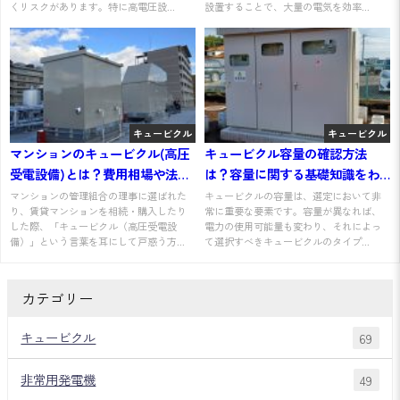
くリスクがあります。特に高電圧設...
設置することで、大量の電気を効率...
キュービクル
キュービクル
マンションのキュービクル(高圧
キュービクル容量の確認方法
受電設備)とは？費用相場や法定
は？容量に関する基礎知識をわ
点検、更新寿命をプロが解説
かりやすく解説
マンションの管理組合の理事に選ばれた
キュービクルの容量は、選定において非
り、賃貸マンションを相続・購入したり
常に重要な要素です。容量が異なれば、
した際、「キュービクル（高圧受電設
電力の使用可能量も変わり、それによっ
備）」という言葉を耳にして戸惑う方...
て選択すべきキュービクルのタイプ...
カテゴリー
キュービクル
69
非常用発電機
49