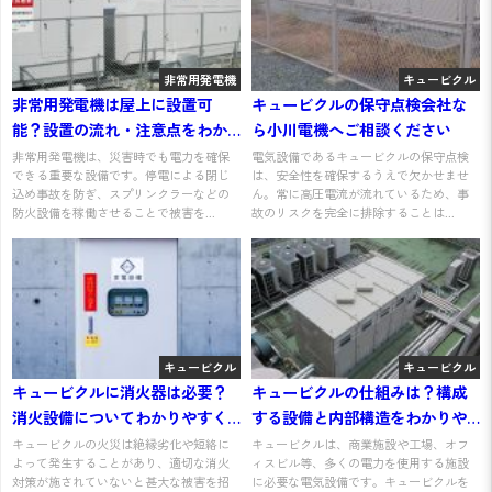
非常用発電機
キュービクル
非常用発電機は屋上に設置可
キュービクルの保守点検会社な
能？設置の流れ・注意点をわか
ら小川電機へご相談ください
りやすく解説
非常用発電機は、災害時でも電力を確保
電気設備であるキュービクルの保守点検
できる重要な設備です。停電による閉じ
は、安全性を確保するうえで欠かせませ
込め事故を防ぎ、スプリンクラーなどの
ん。常に高圧電流が流れているため、事
防火設備を稼働させることで被害を...
故のリスクを完全に排除することは...
キュービクル
キュービクル
キュービクルに消火器は必要？
キュービクルの仕組みは？構成
消火設備についてわかりやすく
する設備と内部構造をわかりや
解説
すく解説
キュービクルの火災は絶縁劣化や短絡に
キュービクルは、商業施設や工場、オフ
よって発生することがあり、適切な消火
ィスビル等、多くの電力を使用する施設
対策が施されていないと甚大な被害を招
に必要な電気設備です。キュービクルを