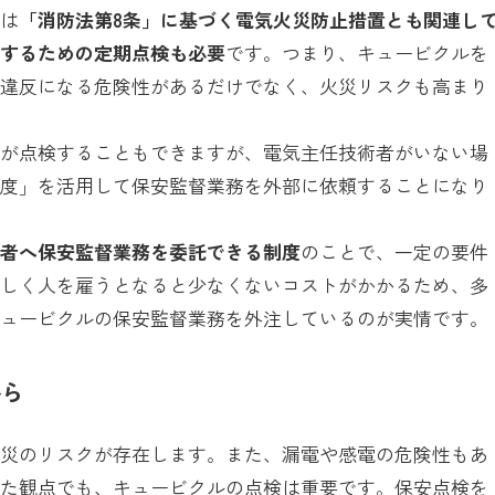
守は
「消防法第8条」に基づく電気火災防止措置とも関連し
減するための定期点検も必要
です。つまり、キュービクルを
律違反になる危険性があるだけでなく、火災リスクも高まり
員が点検することもできますが、電気主任技術者がいない場
制度」を活用して保安監督業務を外部に依頼することになり
術者へ保安監督業務を委託できる制度
のことで、一定の要件
新しく人を雇うとなると少なくないコストがかかるため、多
キュービクルの保安監督業務を外注しているのが実情です。
から
火災のリスクが存在します。また、漏電や感電の危険性もあ
った観点でも、キュービクルの点検は重要です。保安点検を