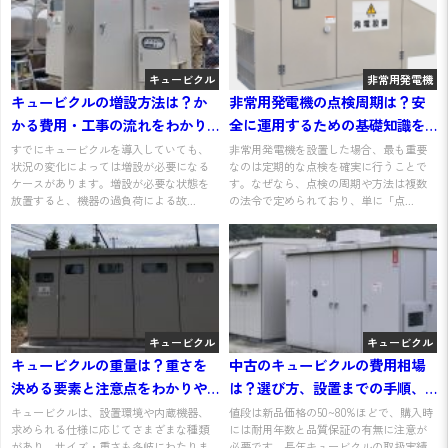
キュービクル
非常用発電機
キュービクルの増設方法は？か
非常用発電機の点検周期は？安
かる費用・工事の流れをわかり
全に運用するための基礎知識を
やすく解説
わかりやすく解説
すでにキュービクルを導入していても、
非常用発電機を設置した場合、最も重要
状況の変化によっては増設が必要になる
なのは定期的な点検を確実に行うことで
ケースがあります。増設が必要な状態を
す。なぜなら、点検の周期や方法は複数
放置すると、機器の過負荷による故...
の法令で定められており、単に「点...
キュービクル
キュービクル
キュービクルの重量は？重さを
中古のキュービクルの費用相場
決める要素と注意点をわかりや
は？選び方、設置までの手順、
すく解説
注意点をわかりやすく解説
キュービクルは、設置環境や内蔵機器、
値段は新品価格の50~80%ほどで、購入時
求められる仕様に応じてさまざまな種類
には耐用年数と品質保証の有無に注意が
があり、サイズ・重さも多岐にわたりま
必要です。長年キュービクルの取扱実績