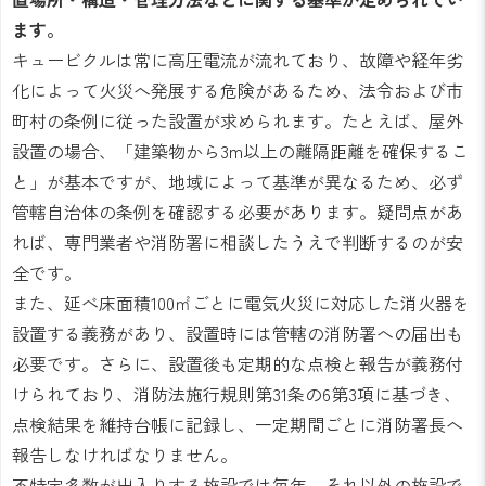
ます。
キュービクルは常に高圧電流が流れており、故障や経年劣
化によって火災へ発展する危険があるため、法令および市
町村の条例に従った設置が求められます。たとえば、屋外
設置の場合、「建築物から3m以上の離隔距離を確保するこ
と」が基本ですが、地域によって基準が異なるため、必ず
管轄自治体の条例を確認する必要があります。疑問点があ
れば、専門業者や消防署に相談したうえで判断するのが安
全です。
また、延べ床面積100㎡ごとに電気火災に対応した消火器を
設置する義務があり、設置時には管轄の消防署への届出も
必要です。さらに、設置後も定期的な点検と報告が義務付
けられており、消防法施行規則第31条の6第3項に基づき、
点検結果を維持台帳に記録し、一定期間ごとに消防署長へ
報告しなければなりません。
不特定多数が出入りする施設では毎年、それ以外の施設で