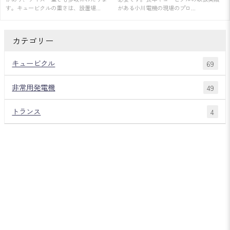
す。キュービクルの重さは、設置場...
がある小川電機の現場のプロ...
カテゴリー
キュービクル
69
非常用発電機
49
トランス
4