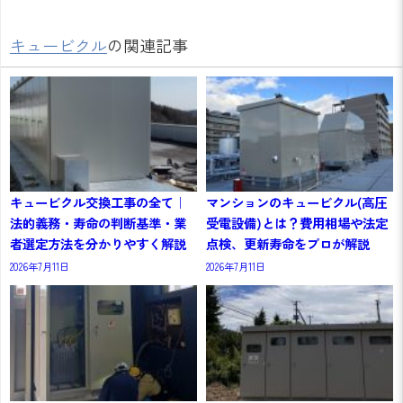
キュービクル
の関連記事
キュービクル交換工事の全て｜
マンションのキュービクル(高圧
法的義務・寿命の判断基準・業
受電設備)とは？費用相場や法定
者選定方法を分かりやすく解説
点検、更新寿命をプロが解説
2026年7月11日
2026年7月11日