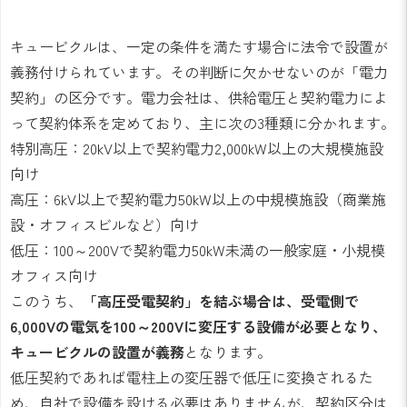
キュービクルは、一定の条件を満たす場合に法令で設置が
義務付けられています。その判断に欠かせないのが「電力
契約」の区分です。電力会社は、供給電圧と契約電力によ
って契約体系を定めており、主に次の3種類に分かれます。
特別高圧：20kV以上で契約電力2,000kW以上の大規模施設
向け
高圧：6kV以上で契約電力50kW以上の中規模施設（商業施
設・オフィスビルなど）向け
低圧：100～200Vで契約電力50kW未満の一般家庭・小規模
オフィス向け
このうち、
「高圧受電契約」を結ぶ場合は、受電側で
6,000Vの電気を100～200Vに変圧する設備が必要となり、
キュービクルの設置が義務
となります。
低圧契約であれば電柱上の変圧器で低圧に変換されるた
め、自社で設備を設ける必要はありませんが、契約区分は