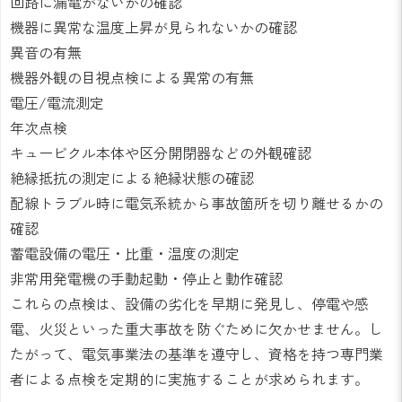
回路に漏電がないかの確認
機器に異常な温度上昇が見られないかの確認
異音の有無
機器外観の目視点検による異常の有無
電圧/電流測定
年次点検
キュービクル本体や区分開閉器などの外観確認
絶縁抵抗の測定による絶縁状態の確認
配線トラブル時に電気系統から事故箇所を切り離せるかの
確認
蓄電設備の電圧・比重・温度の測定
非常用発電機の手動起動・停止と動作確認
これらの点検は、設備の劣化を早期に発見し、停電や感
電、火災といった重大事故を防ぐために欠かせません。し
たがって、電気事業法の基準を遵守し、資格を持つ専門業
者による点検を定期的に実施することが求められます。