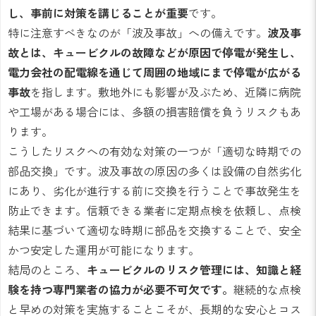
し、事前に対策を講じることが重要
です。
特に注意すべきなのが「波及事故」への備えです。
波及事
故とは、キュービクルの故障などが原因で停電が発生し、
電力会社の配電線を通じて周囲の地域にまで停電が広がる
事故
を指します。敷地外にも影響が及ぶため、近隣に病院
や工場がある場合には、多額の損害賠償を負うリスクもあ
ります。
こうしたリスクへの有効な対策の一つが「適切な時期での
部品交換」です。波及事故の原因の多くは設備の自然劣化
にあり、劣化が進行する前に交換を行うことで事故発生を
防止できます。信頼できる業者に定期点検を依頼し、点検
結果に基づいて適切な時期に部品を交換することで、安全
かつ安定した運用が可能になります。
結局のところ、
キュービクルのリスク管理には、知識と経
験を持つ専門業者の協力が必要不可欠です。
継続的な点検
と早めの対策を実施することこそが、長期的な安心とコス