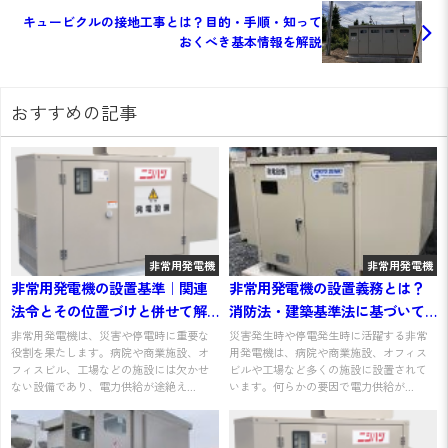
キュービクルの接地工事とは？目的・手順・知って
おくべき基本情報を解説
おすすめの記事
非常用発電機
非常用発電機
非常用発電機の設置基準｜関連
非常用発電機の設置義務とは？
法令とその位置づけと併せて解
消防法・建築基準法に基づいて
説
わかりやすく解説
非常用発電機は、災害や停電時に重要な
災害発生時や停電発生時に活躍する非常
役割を果たします。病院や商業施設、オ
用発電機は、病院や商業施設、オフィス
フィスビル、工場などの施設には欠かせ
ビルや工場など多くの施設に設置されて
ない設備であり、電力供給が途絶え...
います。何らかの要因で電力供給が...