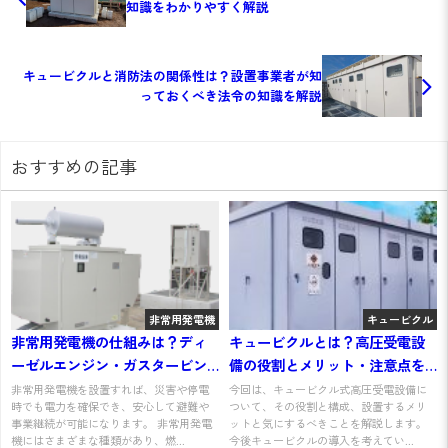
知識をわかりやすく解説
キュービクルと消防法の関係性は？設置事業者が知
っておくべき法令の知識を解説
おすすめの記事
非常用発電機
キュービクル
非常用発電機の仕組みは？ディ
キュービクルとは？高圧受電設
ーゼルエンジン・ガスタービン
備の役割とメリット・注意点を
別に解説
わかりやすく解説
非常用発電機を設置すれば、災害や停電
今回は、キュービクル式高圧受電設備に
時でも電力を確保でき、安心して避難や
ついて、その役割と構成、設置するメリ
事業継続が可能になります。 非常用発電
ットと気にするべきことを解説します。
機にはさまざまな種類があり、燃...
今後キュービクルの導入を考えてい...