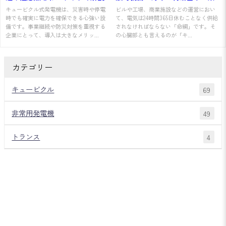
者選定方法を分かりやすく解説
キュービクル式発電機は、災害時や停電
ビルや工場、商業施設などの運営におい
時でも確実に電力を確保できる心強い設
て、電気は24時間365日休むことなく供給
備です。事業継続や防災対策を重視する
されなければならない「命綱」です。そ
企業にとって、導入は大きなメリッ...
の心臓部とも言えるのが「キ...
カテゴリー
キュービクル
69
非常用発電機
49
トランス
4