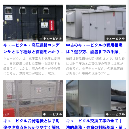
キュービクル
キュービクル
キュービクル・高圧進相コンデ
中古のキュービクルの費用相場
ンサとは？種類と役割をわかり
は？選び方、設置までの手順、
やすく解説
注意点をわかりやすく解説
キュービクルは、高圧電力を低圧に変換
値段は新品価格の50~80%ほどで、購入時
し、日常使用に適した電圧へと調整する
には耐用年数と品質保証の有無に注意が
装置です。しかし、電力の使用が不均等
必要です。長年キュービクルの取扱実績
になると、無効電力が増加し、電力...
がある小川電機の現場のプロ...
キュービクル
キュービクル
キュービクル式発電機とは？用
キュービクル交換工事の全て｜
途や注意点をわかりやすく解説
法的義務・寿命の判断基準・業