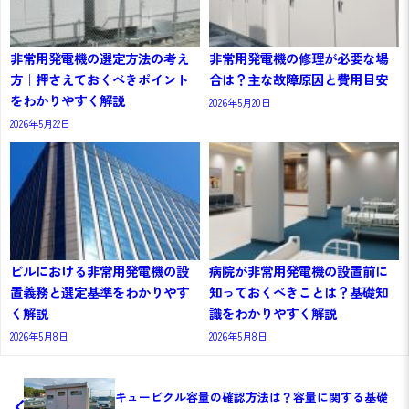
非常用発電機の選定方法の考え
非常用発電機の修理が必要な場
方｜押さえておくべきポイント
合は？主な故障原因と費用目安
をわかりやすく解説
2026年5月20日
2026年5月22日
ビルにおける非常用発電機の設
病院が非常用発電機の設置前に
置義務と選定基準をわかりやす
知っておくべきことは？基礎知
く解説
識をわかりやすく解説
2026年5月8日
2026年5月8日
キュービクル容量の確認方法は？容量に関する基礎