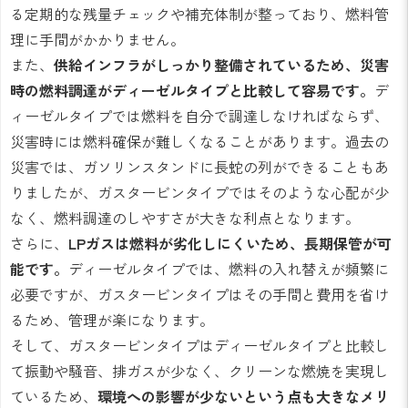
る定期的な残量チェックや補充体制が整っており、燃料管
理に手間がかかりません。
また、
供給インフラがしっかり整備されているため、災害
時の燃料調達がディーゼルタイプと比較して容易です。
デ
ィーゼルタイプでは燃料を自分で調達しなければならず、
災害時には燃料確保が難しくなることがあります。過去の
災害では、ガソリンスタンドに長蛇の列ができることもあ
りましたが、ガスタービンタイプではそのような心配が少
なく、燃料調達のしやすさが大きな利点となります。
さらに、
LPガスは燃料が劣化しにくいため、長期保管が可
能です。
ディーゼルタイプでは、燃料の入れ替えが頻繁に
必要ですが、ガスタービンタイプはその手間と費用を省け
るため、管理が楽になります。
そして、ガスタービンタイプはディーゼルタイプと比較し
て振動や騒音、排ガスが少なく、クリーンな燃焼を実現し
ているため、
環境への影響が少ないという点も大きなメリ