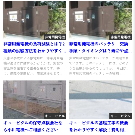
非常用発電機
非常用発電機
非常用発電機の負荷試験とは？2
非常用発電機のバッテリー交換
種類の試験方法をわかりやすく
手順・タイミングは？寿命や点
解説
検方法をわかりやすく解説
災害や事故による停電時に、非常用発電
非常用発電機にはバッテリーが内蔵され
機が適切に作動するかどうかは、施設の
ています。このバッテリーには、どのよ
安全性を左右する重要な要素です。特
うな役割があるのでしょうか。 今回は、
に、病院や高層ビル、商業施設などで...
非常用発電機のバッテリーの役割...
キュービクル
キュービクル
キュービクルの保守点検会社な
キュービクルの基礎工事の概要
ら小川電機へご相談ください
をわかりやすく解説！費用相