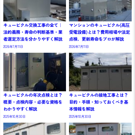
キュービクル交換工事の全て｜
マンションのキュービクル(高圧
法的義務・寿命の判断基準・業
受電設備)とは？費用相場や法定
者選定方法を分かりやすく解説
点検、更新寿命をプロが解説
2026年7月11日
2026年7月11日
キュービクルの年次点検とは？
キュービクルの接地工事とは？
概要・点検内容・必要な資格を
目的・手順・知っておくべき基
わかりやすく解説
本情報を解説
2025年10月30日
2025年10月30日