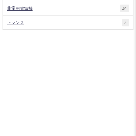
非常用発電機
49
トランス
4