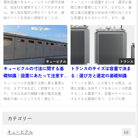
場・工事の流れと期間
電気設備であるキュービクルの保守点検
キュービクルを設置するには、適切な基
は、安全性を確保するうえで欠かせませ
礎工事が重要になります。なぜなら、基
ん。常に高圧電流が流れているため、事
礎工事は設置後の安全性や耐久性に大き
故のリスクを完全に排除することは...
な影響を与えるからです。また、基...
キュービクル
トランス
キュービクルの寸法に関する基
トランスのサイズは容量で決ま
礎知識｜設置にあたって注意す
る｜選び方と選定の基礎知識
べきことを解説
キュービクルを設置する際に最も重要な
トランスを導入・入れ替えする際は、必
のは、まず寸法を正しく把握することで
要な容量と本体サイズをあらかじめ把握
す。寸法は本体の機種や最大電気容量、
することが重要です。容量やサイズには
構造の違いによって大きく異なり、...
さまざまな種類があり、それぞれ価...
カテゴリー
キュービクル
69