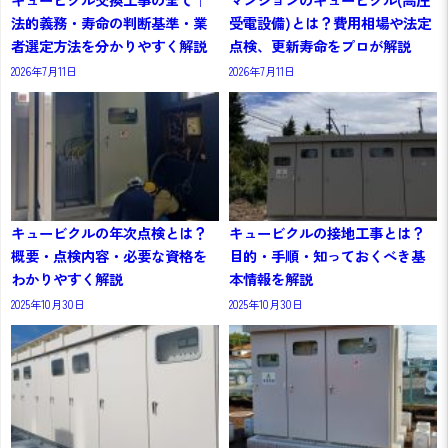
法的義務・寿命の判断基準・業
受電設備)とは？費用相場や法定
者選定方法を分かりやすく解説
点検、更新寿命をプロが解説
2026年7月11日
2026年7月11日
キュービクルの年次点検とは？
キュービクルの接地工事とは？
概要・点検内容・必要な資格を
目的・手順・知っておくべき基
わかりやすく解説
本情報を解説
2025年10月30日
2025年10月30日