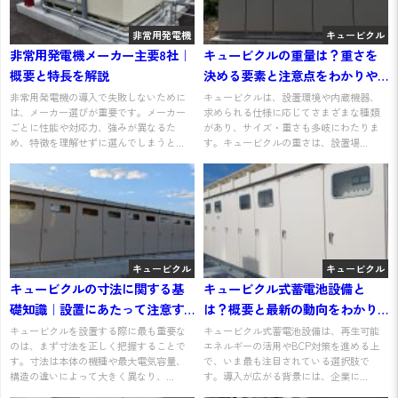
非常用発電機
キュービクル
非常用発電機メーカー主要8社｜
キュービクルの重量は？重さを
概要と特長を解説
決める要素と注意点をわかりや
すく解説
非常用発電機の導入で失敗しないために
キュービクルは、設置環境や内蔵機器、
は、メーカー選びが重要です。メーカー
求められる仕様に応じてさまざまな種類
ごとに性能や対応力、強みが異なるた
があり、サイズ・重さも多岐にわたりま
め、特徴を理解せずに選んでしまうと...
す。キュービクルの重さは、設置場...
キュービクル
キュービクル
キュービクルの寸法に関する基
キュービクル式蓄電池設備と
礎知識｜設置にあたって注意す
は？概要と最新の動向をわかり
べきことを解説
やすく解説
キュービクルを設置する際に最も重要な
キュービクル式蓄電池設備は、再生可能
のは、まず寸法を正しく把握することで
エネルギーの活用やBCP対策を進める上
す。寸法は本体の機種や最大電気容量、
で、いま最も注目されている選択肢で
構造の違いによって大きく異なり、...
す。導入が広がる背景には、企業に...