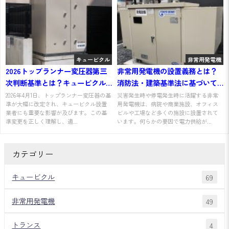
キュービクル
非常用発電機
2026トップランナー変圧器第三
非常用発電機の設置義務とは？
次判断基準とは？キュービクル
消防法・建築基準法に基づいて
設置業者向けの注意点
わかりやすく解説
2026年4月1日、トップランナー変圧器の基
災害発生時や停電発生時に活躍する非常
準が大幅に改定され、キュービクル設置
用発電機は、病院や商業施設、オフィス
業者にも重要な影響が及びます。この基
ビルや工場など多くの施設に設置されて
準変更を正しく理解し、適...
います。何らかの要因で電力供給が...
カテゴリー
キュービクル
69
非常用発電機
49
トランス
4