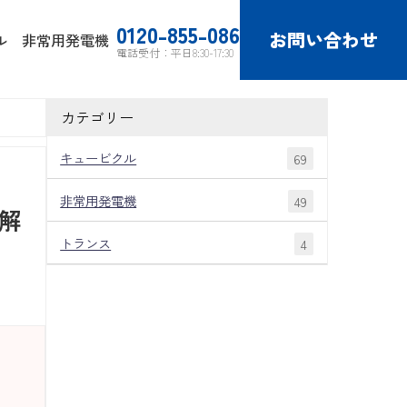
0120-855-086
お問い合わせ
ル
非常用発電機
電話受付：平日8:30-17:30
カテゴリー
キュービクル
69
非常用発電機
49
解
トランス
4