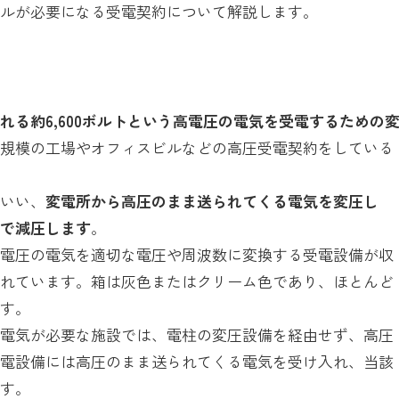
クルが必要になる受電契約について解説します。
る約6,600ボルトという高電圧の電気を受電するための
小規模の工場やオフィスビルなどの高圧受電契約をしている
といい、
変電所から高圧のまま送られてくる電気を変圧し
まで減圧します
。
高電圧の電気を適切な電圧や周波数に変換する受電設備が収
ばれています。箱は灰色またはクリーム色であり、ほとんど
ます。
の電気が必要な施設では、電柱の変圧設備を経由せず、高圧
受電設備には高圧のまま送られてくる電気を受け入れ、当該
ます。