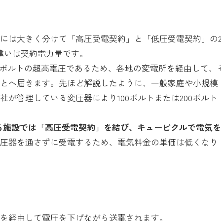
い
には大きく分けて「高圧受電契約」と「低圧受電契約」の
違いは契約電力量です。
00ボルトの超高電圧であるため、各地の変電所を経由して、
もとへ届きます。先ほど解説したように、一般家庭や小規模
が管理している変圧器により100ボルトまたは200ボルト
する施設では「高圧受電契約」を結び、キュービクルで電気
変圧器を通さずに受電するため、電気料金の単価は低くなり
所を経由して電圧を下げながら送電されます。