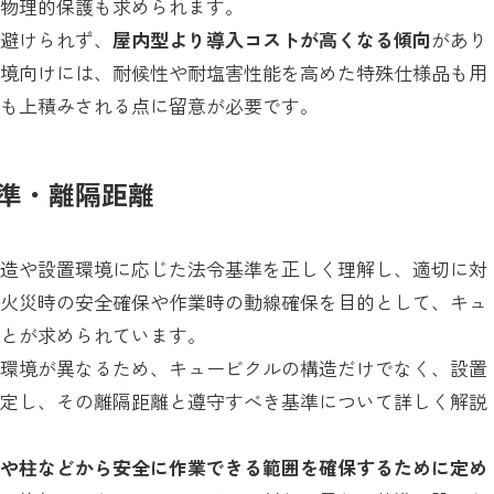
る物理的保護も求められます。
は避けられず、
屋内型より導入コストが高くなる傾向
があり
環境向けには、耐候性や耐塩害性能を高めた特殊仕様品も用
トも上積みされる点に留意が必要です。
準・離隔距離
構造や設置環境に応じた法令基準を正しく理解し、適切に対
、火災時の安全確保や作業時の動線確保を目的として、キュ
ことが求められています。
置環境が異なるため、キュービクルの構造だけでなく、設置
限定し、その離隔距離と遵守すべき基準について詳しく解説
壁や柱などから安全に作業できる範囲を確保するために定め