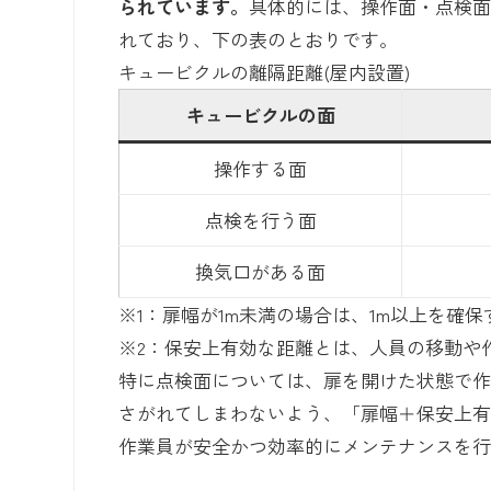
られています。
具体的には、操作面・点検
れており、下の表のとおりです。
キュービクルの離隔距離(屋内設置)
キュービクルの面
操作する面
点検を行う面
換気口がある面
※1：扉幅が1m未満の場合は、1m以上を確
※2：保安上有効な距離とは、人員の移動や
特に点検面については、扉を開けた状態で
さがれてしまわないよう、「扉幅＋保安上
作業員が安全かつ効率的にメンテナンスを