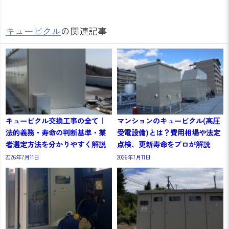
キュービクル
の関連記事
キュービクル交換工事の全て｜
マンションのキュービクル(高圧
法的義務・寿命の判断基準・業
受電設備)とは？費用相場や法定
者選定方法を分かりやすく解説
点検、更新寿命をプロが解説
2026年7月11日
2026年7月11日