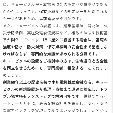
に、キュービクルが日本電気協会の認定品や推奨品である
か否かによっても、保有距離などの規定が一部免除される
ケースがあるため、事前確認が不可欠です。
また、キュービクルの設置には、建築基準法、消防法、火
災予防条例、高圧受電設備規程など、複数の法令や技術基
準が関係しています。
特に屋外に設置する場合は、基礎の
強度や防水・防火対策、保守点検時の安全性まで配慮しな
ければならず、専門的な知識が求められる分野です。
キュービクルの設置をご検討中の方は、法令遵守と安全性
を両立させるためにも、専門業者に相談する
ことをおすす
めします。
創業60年以上の歴史を持つ小川電機株式会社なら、キュー
ビクルの新規設置から修理・点検まで迅速に対応し、トラ
ブル発生時もワンストップで解決可能です。
信頼できるパ
ートナーとともに、最適な設置計画を策定し、安心・安全
な電力インフラを実現してみてはいかがでしょうか？少し