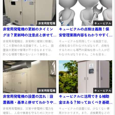
非常用発電機
キュービクル
非常用発電機の更新のタイミン
キュービクルの点検は義務！保
グは？更新時の注意点と併せて
安管理業務内容をわかりやすく
わかりやすく解説
解説
非常用発電機は、非常時に確実に稼働し
キュービクルを所持している施設では、
てこそ意味のある設備です。しかし、設
点検を自ら行わなければならず、点検を
置後の更新や管理が不十分なままでは、
するためにも専門の資格を持った人が行
肝心な場面で動かないという事態を...
わなければなりません。これを怠る...
非常用発電機
キュービクル
非常用発電機の設置の流れ｜設
キュービクルに活用できる補助
置義務・基準と併せてわかりや
金はある？知っておくべき基礎
すく解説
知識を解説
非常用発電機は、災害や停電時に電力を
キュービクルの設置には、少なくない費
確保し、人命や事業を守るために欠かせ
用がかかります。また、点検費用などの