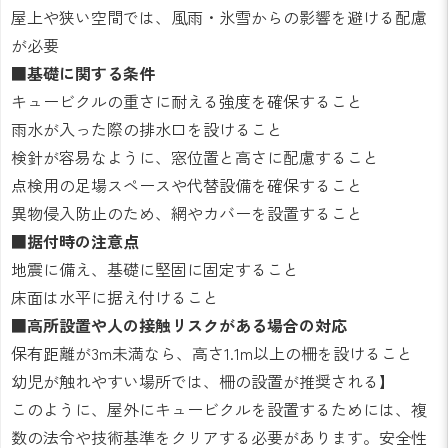
屋上や狭い空間では、風雨・氷雪からの影響を避ける配慮
が必要
■基礎に関する条件
キュービクルの重さに耐える強度を確保すること
雨水が入った際の排水口を設けること
検針が容易なように、窓位置と高さに配慮すること
点検用の足場スペースや代替設備を確保すること
異物侵入防止のため、網やカバーを設置すること
■据付時の注意点
地震に備え、基礎に堅固に固定すること
床面は水平に据え付けること
■高所設置や人の接触リスクがある場合の対応
保有距離が3m未満なら、高さ1.1m以上の柵を設けること
幼児が触れやすい場所では、柵の設置が推奨される】
このように、屋外にキュービクルを設置するためには、複
数の法令や技術基準をクリアする必要があります。安全性