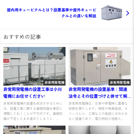
屋内用キュービクルとは？設置基準や屋外キュービ
クルとの違いを解説
おすすめの記事
非常用発電機
非常用発電機
非常用発電機の設置工事は小川
非常用発電機の設置基準｜関連
電機にお任せください
法令とその位置づけと併せて解
説
非常用発電機の設置を成功させるために
非常用発電機は、災害や停電時に重要な
は、設置工事に関する基礎知識を事前に
役割を果たします。病院や商業施設、オ
理解しておくことが不可欠です。基礎知
フィスビル、工場などの施設には欠かせ
識が不足したまま進めてしまうと、...
ない設備であり、電力供給が途絶え...