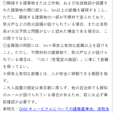
①隣接する建築物または工作物、および当該施設が設置さ
れた建築物の開口部から、3m以上の距離を確保すること。
ただし、隣接する建築物の一部が不燃材で造られており、
防火戸などの防火設備が設けられている場合、または消防
長が火災予防上問題がないと認めた構造である場合は、こ
の限りではない。
②金属箱の周囲には、1m＋保安上有効な距離以上を設ける
こと。ただし、不燃材料の建築物で、防火戸などが設けら
れている場合は、「130-1（受電室の施設）」に準じて距離
を保ってよい。
※保安上有効な距離とは、人が安全に移動できる範囲を指
す。
これら設置の規定は東京都に限らず、他の自治体でも類似
のルールが設けられている場合があるため、前には必ず事
前確認が必要です。
参照元：
Q100 キュービクルについての建築基準法，消防法