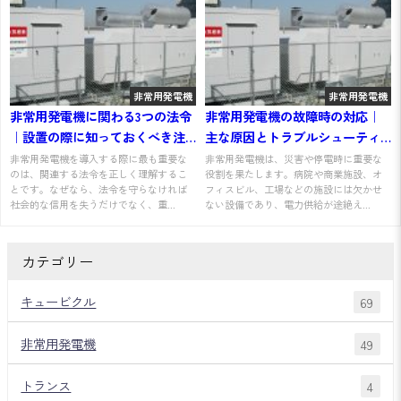
非常用発電機
非常用発電機
非常用発電機に関わる3つの法令
非常用発電機の故障時の対応｜
｜設置の際に知っておくべき注
主な原因とトラブルシューティ
意点を解説
ング方法
非常用発電機を導入する際に最も重要な
非常用発電機は、災害や停電時に重要な
のは、関連する法令を正しく理解するこ
役割を果たします。病院や商業施設、オ
とです。なぜなら、法令を守らなければ
フィスビル、工場などの施設には欠かせ
社会的な信用を失うだけでなく、重...
ない設備であり、電力供給が途絶え...
カテゴリー
キュービクル
69
非常用発電機
49
トランス
4