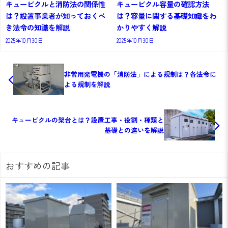
キュービクルと消防法の関係性
キュービクル容量の確認方法
は？設置事業者が知っておくべ
は？容量に関する基礎知識をわ
き法令の知識を解説
かりやすく解説
2025年10月30日
2025年10月30日
非常用発電機の「消防法」による規制は？各法令に
よる規制を解説
キュービクルの架台とは？設置工事・役割・種類と
基礎との違いを解説
おすすめの記事