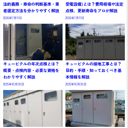
法的義務・寿命の判断基準・業
受電設備)とは？費用相場や法定
者選定方法を分かりやすく解説
点検、更新寿命をプロが解説
2026年7月11日
2026年7月11日
キュービクルの年次点検とは？
キュービクルの接地工事とは？
概要・点検内容・必要な資格を
目的・手順・知っておくべき基
わかりやすく解説
本情報を解説
2025年10月30日
2025年10月30日