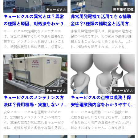
キュービクル
非常用発電機
キュービクルの異常とは？異常
非常用発電機で活用できる補助
の種類と原因、対処法をわかり
金は？3種類の補助金と活用方法
やすく解説
をわかりやすく解説
キュービクルの定期的なメンテナンス
非常用発電機の導入は、災害時の電力確
は、安全に運用するための最も重要な対
保に不可欠ですが、その費用の高さが課
策です。メンテナンスを適切に行うこと
題となることも少なくありません。しか
で、機器の状態を常に把握し、必要な...
し、補助金を活用すれば、コストを...
キュービクル
キュービクル
キュービクルのメンテナンス方
キュービクルの点検は義務！保
法は？費用相場・実施しないリ
安管理業務内容をわかりやすく
スクと併せて解説
解説
安全にキュービクルを運用するために
キュービクルを所持している施設では、
は、定期的なメンテナンスが不可欠で
点検を自ら行わなければならず、点検を
す。高圧の電流が常に流れるキュービク
するためにも専門の資格を持った人が行
ルは、点検を怠ると劣化や故障を見逃し...
わなければなりません。これを怠る...