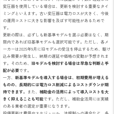
変圧器を使用している場合は、更新を検討する重要なタイ
ミングといえます。古い変圧器は電力ロスが大きく、今後
の運用コストに大きな影響を及ぼす可能性があるためで
す。
更新の際は、必ずしも新基準モデルを選ぶ必要はなく、期
限内であれば旧基準モデルも選択可能です。ただし、各メ
ーカーは2025年9月に旧モデルの受注を停止するため、駆け
込み需要が発生し、納期の遅延や価格の変動が予想されま
す。そのため、
旧モデルを検討する場合は早急な判断と手
配が必要
です。
一方、
新基準モデルを導入する場合は、初期費用が増える
ものの、長期的には電力ロス削減によるコストダウンが期
待できます。
また、
補助金の活用によって導入コストを大
きく抑えることも可能
です。ただし、補助金活用には実績
のある業者の選定が重要になります。
設備更新は費用やスケジュール、法規制への適合など、多