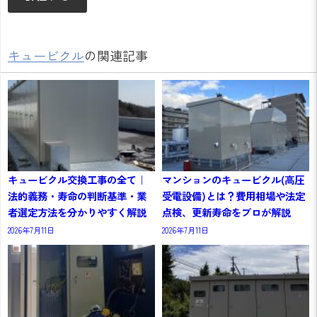
キュービクル
の関連記事
キュービクル交換工事の全て｜
マンションのキュービクル(高圧
法的義務・寿命の判断基準・業
受電設備)とは？費用相場や法定
者選定方法を分かりやすく解説
点検、更新寿命をプロが解説
2026年7月11日
2026年7月11日