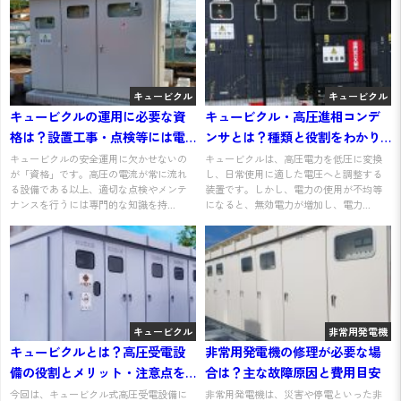
キュービクル
キュービクル
キュービクルの運用に必要な資
キュービクル・高圧進相コンデ
格は？設置工事・点検等には電
ンサとは？種類と役割をわかり
気主任技術者が必要
やすく解説
キュービクルの安全運用に欠かせないの
キュービクルは、高圧電力を低圧に変換
が「資格」です。高圧の電流が常に流れ
し、日常使用に適した電圧へと調整する
る設備である以上、適切な点検やメンテ
装置です。しかし、電力の使用が不均等
ナンスを行うには専門的な知識を持...
になると、無効電力が増加し、電力...
キュービクル
非常用発電機
キュービクルとは？高圧受電設
非常用発電機の修理が必要な場
備の役割とメリット・注意点を
合は？主な故障原因と費用目安
わかりやすく解説
今回は、キュービクル式高圧受電設備に
非常用発電機は、災害や停電といった非