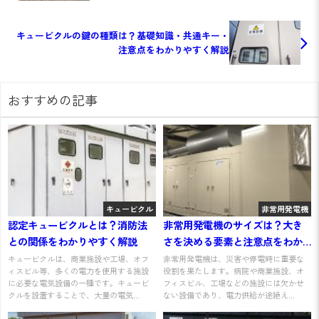
キュービクルの鍵の種類は？基礎知識・共通キー・
注意点をわかりやすく解説
おすすめの記事
キュービクル
非常用発電機
認定キュービクルとは？消防法
非常用発電機のサイズは？大き
との関係をわかりやすく解説
さを決める要素と注意点をわか
りやすく解説
キュービクルは、商業施設や工場、オフ
非常用発電機は、災害や停電時に重要な
ィスビル等、多くの電力を使用する施設
役割を果たします。病院や商業施設、オ
に必要な電気設備の一種です。キュービ
フィスビル、工場などの施設には欠かせ
クルを設置することで、大量の電気...
ない設備であり、電力供給が途絶え...