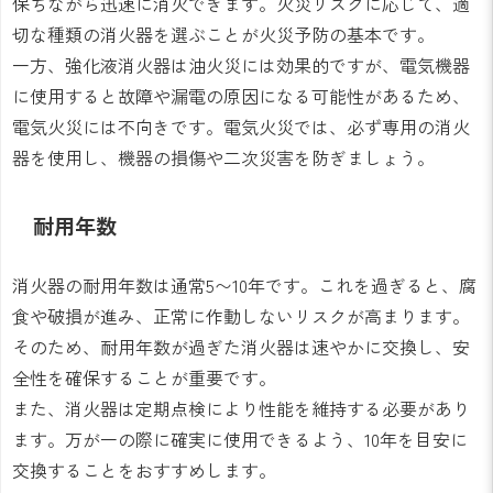
保ちながら迅速に消火できます。火災リスクに応じて、適
切な種類の消火器を選ぶことが火災予防の基本です。
一方、強化液消火器は油火災には効果的ですが、電気機器
に使用すると故障や漏電の原因になる可能性があるため、
電気火災には不向きです。電気火災では、必ず専用の消火
器を使用し、機器の損傷や二次災害を防ぎましょう。
耐用年数
消火器の耐用年数は通常5〜10年です。これを過ぎると、腐
食や破損が進み、正常に作動しないリスクが高まります。
そのため、耐用年数が過ぎた消火器は速やかに交換し、安
全性を確保することが重要です。
また、消火器は定期点検により性能を維持する必要があり
ます。万が一の際に確実に使用できるよう、10年を目安に
交換することをおすすめします。