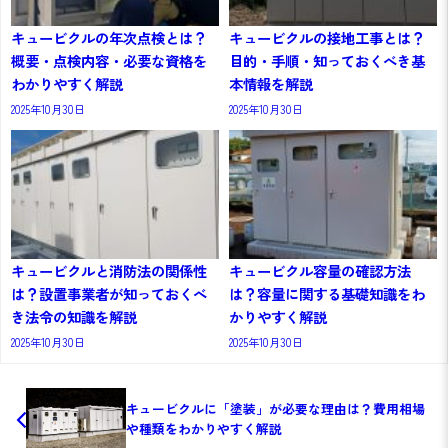
キュービクルの年次点検とは？
キュービクルの接地工事とは？
概要・点検内容・必要な資格を
目的・手順・知っておくべき基
わかりやすく解説
本情報を解説
2025年10月30日
2025年10月30日
キュービクルと消防法の関係性
キュービクル容量の確認方法
は？設置事業者が知っておくべ
は？容量に関する基礎知識をわ
き法令の知識を解説
かりやすく解説
2025年10月30日
2025年10月30日
キュービクルに「塗装」が必要な理由は？費用相場
や種類をわかりやすく解説