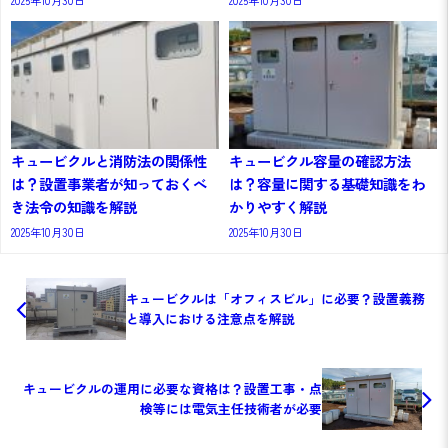
キュービクルと消防法の関係性
キュービクル容量の確認方法
は？設置事業者が知っておくべ
は？容量に関する基礎知識をわ
き法令の知識を解説
かりやすく解説
2025年10月30日
2025年10月30日
キュービクルは「オフィスビル」に必要？設置義務
と導入における注意点を解説
キュービクルの運用に必要な資格は？設置工事・点
検等には電気主任技術者が必要