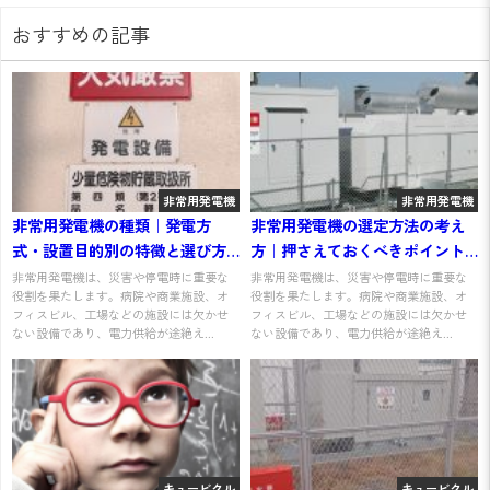
おすすめの記事
非常用発電機
非常用発電機
非常用発電機の種類｜発電方
非常用発電機の選定方法の考え
式・設置目的別の特徴と選び方
方｜押さえておくべきポイント
をわかりやすく解説
をわかりやすく解説
非常用発電機は、災害や停電時に重要な
非常用発電機は、災害や停電時に重要な
役割を果たします。病院や商業施設、オ
役割を果たします。病院や商業施設、オ
フィスビル、工場などの施設には欠かせ
フィスビル、工場などの施設には欠かせ
ない設備であり、電力供給が途絶え...
ない設備であり、電力供給が途絶え...
キュービクル
キュービクル