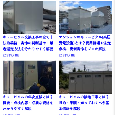
キュービクル交換工事の全て｜
マンションのキュービクル(高圧
法的義務・寿命の判断基準・業
受電設備)とは？費用相場や法定
者選定方法を分かりやすく解説
点検、更新寿命をプロが解説
2026年7月11日
2026年7月11日
キュービクルの年次点検とは？
キュービクルの接地工事とは？
概要・点検内容・必要な資格を
目的・手順・知っておくべき基
わかりやすく解説
本情報を解説
2025年10月30日
2025年10月30日