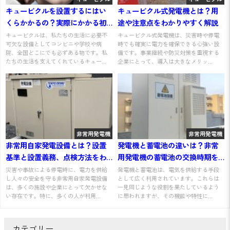
キュービクルを設置するにはい
キュービクル式発電機とは？用
くらかかるの？実際にかかる初
途や注意点をわかりやすく解説
期費用や維持費も紹介！
キュービクルは、私たちの生活に必要不
キュービクル式発電機は、災害時や停電
可欠な設備としてコンビニや学校や病
時でも確実に電力を確保できる心強い設
院、全国どこにでも必ずある物です。私
備です。事業継続や防災対策を重視する
たちの生活を支えてくれているキュー...
企業にとって、導入は大きなメリッ...
非常用発電機
非常用発電機
非常用自家発電設備とは？設置
発電機と蓄電池の違いは？非常
基準と設置義務、点検方法をわ
用発電機の蓄電池の交換時期を
かりやすく解説
わかりやすく解説
災害や事故による停電時に、電力を供給
発電機と蓄電池は、電気を供給する手段
し人々の安全を守る非常用自家発電設備
として広く利用されています。これらは
は、多くの施設や企業にとって欠かせな
一見同じような役割を果たしているよう
い存在です。特に、多くの人が利用...
に思われますが、その機能や特性に...
カテゴリー