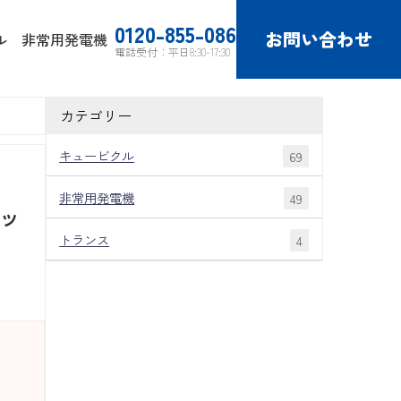
0120-855-086
お問い合わせ
ル
非常用発電機
電話受付：平日8:30-17:30
カテゴリー
キュービクル
69
非常用発電機
49
ッ
トランス
4