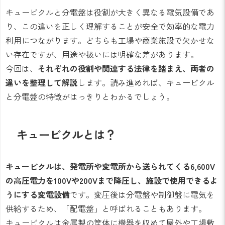
キュービクルと分電盤は役割が大きく異なる電気設備であ
り、この違いを正しく理解することが安全で効率的な電力
利用につながります。どちらも工場や商業施設で欠かせな
い存在ですが、用途や扱いには明確な差があります。
今回は、
それぞれの役割や関連する法律を踏まえ、両者の
違いを整理して解説
します。読み進めれば、キュービクル
と分電盤の特徴がはっきりとわかるでしょう。
キュービクルとは？
キュービクルは、発電所や変電所から送られてくる6,600V
の高圧電力を100Vや200Vまで降圧し、施設で使用できるよ
うにする変電設備
です。変圧後は分電盤や制御盤に電気を
供給するため、「配電盤」と呼ばれることもあります。
キュービクルは金属製の筐体に機器を収めて屋外や工場敷