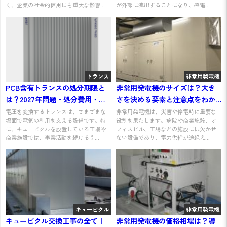
く、企業の社会的信用にも重大な影響...
が外部に流出することになり、感電...
トランス
非常用発電機
PCB含有トランスの処分期限と
非常用発電機のサイズは？大き
は？2027年問題・処分費用・入
さを決める要素と注意点をわか
れ替えまで解説
りやすく解説
電圧を変換するトランスは、さまざまな
非常用発電機は、災害や停電時に重要な
場面で電気の利用を支える設備です。特
役割を果たします。病院や商業施設、オ
に、キュービクルを設置している工場や
フィスビル、工場などの施設には欠かせ
商業施設では、事業活動を続けるう...
ない設備であり、電力供給が途絶え...
キュービクル
非常用発電機
キュービクル交換工事の全て｜
非常用発電機の価格相場は？導