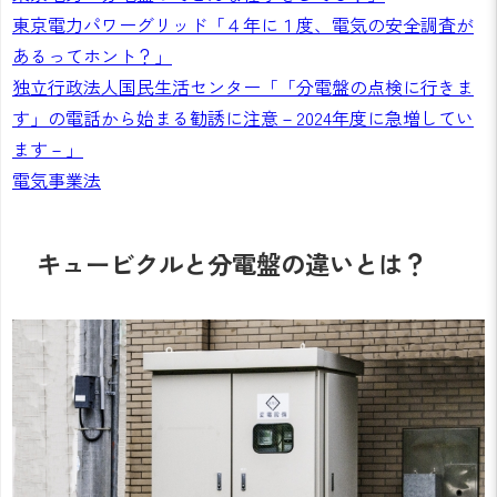
東京電力パワーグリッド「４年に１度、電気の安全調査が
あるってホント？」
独立行政法人国民生活センター「「分電盤の点検に行きま
す」の電話から始まる勧誘に注意－2024年度に急増してい
ます－」
電気事業法
キュービクルと分電盤の違いとは？