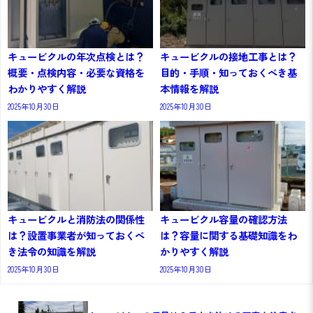
キュービクルの年次点検とは？
キュービクルの接地工事とは？
概要・点検内容・必要な資格を
目的・手順・知っておくべき基
わかりやすく解説
本情報を解説
2025年10月30日
2025年10月30日
キュービクルと消防法の関係性
キュービクル容量の確認方法
は？設置事業者が知っておくべ
は？容量に関する基礎知識をわ
き法令の知識を解説
かりやすく解説
2025年10月30日
2025年10月30日