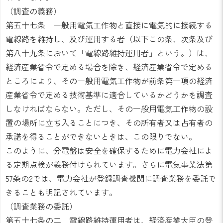
（調査の義務）
第五十七条 一般用電気工作物と直接に電気的に接続する
電線路を維持し、及び運用する者（以下この条、次条及び
第八十九条において「電線路維持運用者」という。）は、
経済産業省令で定める場合を除き、経済産業省令で定める
ところにより、その一般用電気工作物が前条第一項の経済
産業省令で定める技術基準に適合しているかどうかを調査
しなければならない。ただし、その一般用電気工作物の設
置の場所に立ち入ることにつき、その所有者又は占有者の
承諾を得ることができないときは、この限りでない。
このように、分電盤は安全を確保するために電力会社によ
る定期点検が義務付けられています。さらに電気事業法第
57条の2では、電力会社が登録調査機関に調査業務を委託で
きることも明記されています。
（調査業務の委託）
第五十七条の二 電線路維持運用者は、経済産業大臣の登