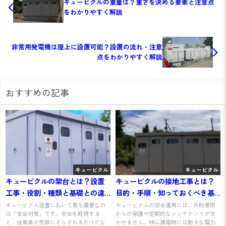
キュービクルの重量は？重さを決める要素と注意点
をわかりやすく解説
非常用発電機は屋上に設置可能？設置の流れ・注意
点をわかりやすく解説
おすすめの記事
キュービクル
キュービクル
キュービクルの架台とは？設置
キュービクルの接地工事とは？
工事・役割・種類と基礎との違
目的・手順・知っておくべき基
いを解説
本情報を解説
キュービクル設置において最も重要なの
キュービクルの安全運用には、外的要因
は「安全対策」です。安全を軽視する
からの保護や定期的なメンテナンスが欠
と、従業員が危険にさらされるだけでな
かせません。特に漏電時には膨大な電力