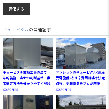
キュービクル
の関連記事
キュービクル交換工事の全て｜
マンションのキュービクル(高圧
法的義務・寿命の判断基準・業
受電設備)とは？費用相場や法定
者選定方法を分かりやすく解説
点検、更新寿命をプロが解説
2026年7月11日
2026年7月11日