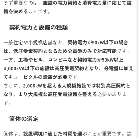
まず重要なのは、
施設の電力契約と消費電力量に応じて設
備を決める
ことです。
契約電力と設備の種類
一般住宅や小規模店舗など、
契約電力が50kW以下の場合
は、低圧受電契約となるため分電盤のみで対応可能
です。
一方、
工場やビル、コンビニなど契約電力が50kW以上
4,000kVA以下の施設は高圧受電契約となり、分電盤に加え
てキュービクルの設置が必要
です。
さらに、
2,000kWを超える大規模施設では特別高圧契約と
なり、より大規模な高圧受電設備を整える
必要がありま
す。
筐体の選定
筐体は、
設置環境に適した材質を選ぶ
ことが重要です。鉄