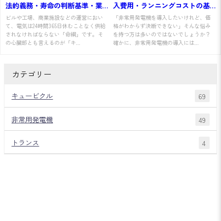
法的義務・寿命の判断基準・業
入費用・ランニングコストの基
者選定方法を分かりやすく解説
礎知識
ビルや工場、商業施設などの運営におい
「非常用発電機を導入したいけれど、価
て、電気は24時間365日休むことなく供給
格がわからず決断できない」そんな悩み
されなければならない「命綱」です。そ
を持つ方は多いのではないでしょうか？
の心臓部とも言えるのが「キ...
確かに、非常用発電機の導入には...
カテゴリー
キュービクル
69
非常用発電機
49
トランス
4