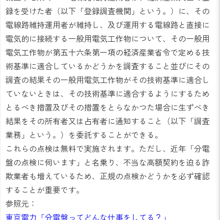
録を受けた者（以下「登録調査機関」という。）に、その
電線路維持運用者が維持し、及び運用する電線路と直接に
電気的に接続する一般用電気工作物について、その一般用
電気工作物が第五十六条第一項の経済産業省令で定める技
術基準に適合しているかどうかを調査すること並びにその
調査の結果その一般用電気工作物がその技術基準に適合し
ていないときは、その技術基準に適合するようにするため
とるべき措置及びその措置をとらなかつた場合に生ずべき
結果をその所有者又は占有者に通知すること（以下「調査
業務」という。）を委託することができる。
これらの点検は無料で実施されます。ただし、近年「分電
盤の点検に伺います」と名乗り、不当な高額契約を迫る詐
欺業者も増えているため、正規の点検かどうかを必ず確認
することが重要です。
参照元：
東京電力「分電盤ってどんな仕事をしてる？」