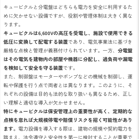
キュービクルと分電盤はどちらも電力を安全に利用するた
めに欠かせない設備ですが、役割や管理体制は大きく異な
ります。
キュービクルは6,600Vの高圧を受電し、施設で使用できる
低圧に変換して配電する装置
であり、電気事業法に基づき
厳格な点検と管理が義務付けられています。一方、
分電盤
はその電気を建物内の部屋や機器に分配し、過負荷や漏電
を検知して安全を守る装置
です。
また、制御盤はモーターやポンプなどの機械を制御し、運
転や保護を行う点で両者とは異なります。このように、そ
れぞれの設備は目的も法的な取り扱いも異なるため、正し
い理解と適切な導入が欠かせません。
特にキュービクルは保安管理上の重要性が高く、定期的な
点検を怠れば大規模停電や賠償リスクを招く可能性があり
ます。
電力設備を導入する際は、建物の規模や契約電力を
踏まえ、法令遵守と安全性を第一に検討することが重要で