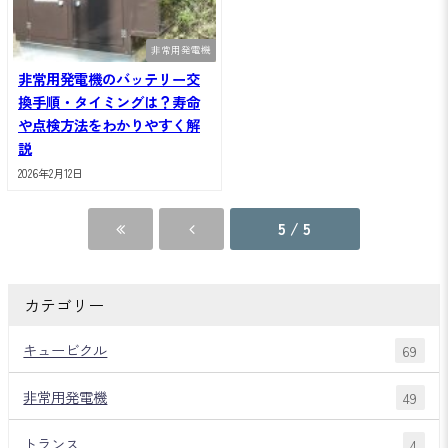
非常用発電機
非常用発電機のバッテリー交
換手順・タイミングは？寿命
や点検方法をわかりやすく解
説
2026年2月12日
5 / 5
カテゴリー
キュービクル
69
非常用発電機
49
トランス
4