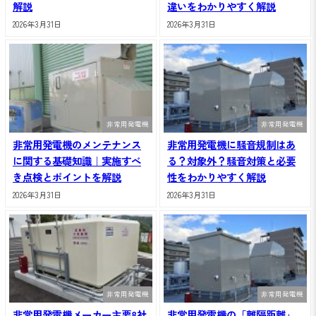
解説
違いをわかりやすく解説
2026年3月31日
2026年3月31日
非常用発電機
非常用発電機
非常用発電機のメンテナンス
非常用発電機に騒音規制はあ
に関する基礎知識｜実施すべ
る？対象外？騒音対策と必要
き点検とポイントを解説
性をわかりやすく解説
2026年3月31日
2026年3月31日
非常用発電機
非常用発電機
非常用発電機メーカー主要8社
非常用発電機の「離隔距離」